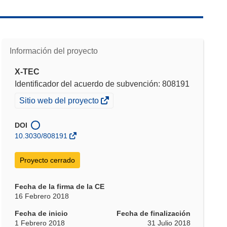
Información del proyecto
X-TEC
Identificador del acuerdo de subvención: 808191
(se
Sitio web del proyecto
abrirá
en
DOI
una
10.3030/808191
nueva
ventana)
Proyecto cerrado
Fecha de la firma de la CE
16 Febrero 2018
Fecha de inicio
Fecha de finalización
1 Febrero 2018
31 Julio 2018