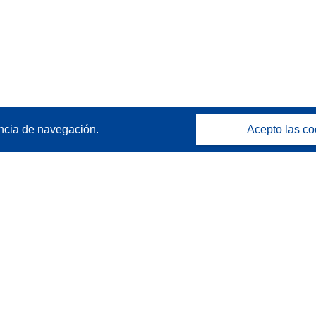
ncia de navegación.
Acepto las co
Póngase en contacto
Contacto con Help Desk
Preguntas más frecuentes
(y sus respuestas)
Síganos