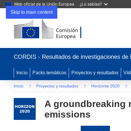
Web oficial de la Unión Europea
¿Lo sabías?
Skip to main content
(se
abrirá
CORDIS - Resultados de investigaciones de 
en
una
nueva
Inicio
Packs temáticos
Proyectos y resultados
Víd
ventana)
Inicio
Proyectos y resultados
Horizonte 2020
A groundbreaking r
emissions