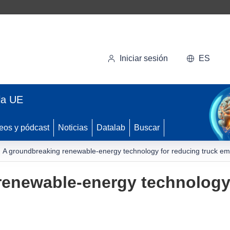
Iniciar sesión
ES
la UE
eos y pódcast
Noticias
Datalab
Buscar
A groundbreaking renewable-energy technology for reducing truck em
enewable-energy technology 