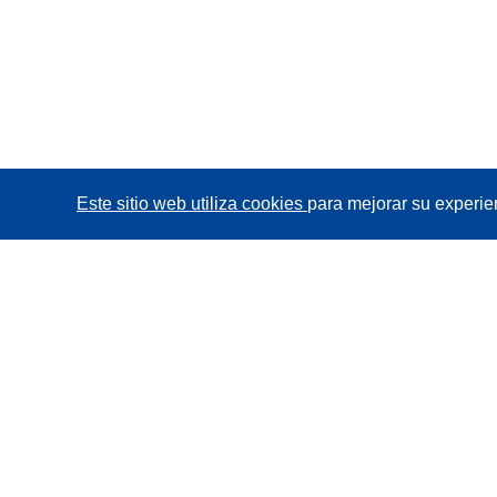
Este sitio web utiliza cookies
para mejorar su experie
CORDIS - Resultados de investigaciones de la UE
La
Oficina de Publicaciones de la Unión Europea
gestiona este sitio web.
Accesibilidad