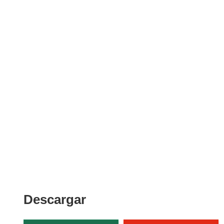
Descargar
Descargar
el