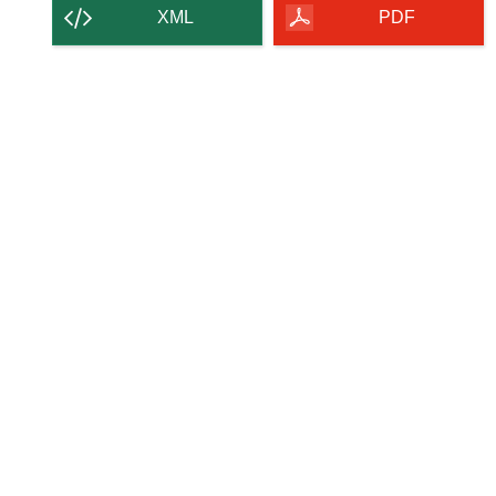
contenido
XML
PDF
de
la
página