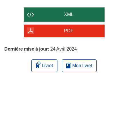
le
contenu
XML
de
la
PDF
page
Dernière mise à jour:
24 Avril 2024
Livret
Mon livret