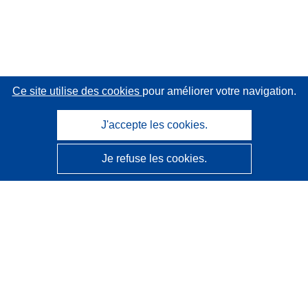
Ce site utilise des cookies
pour améliorer votre navigation.
J'accepte les cookies.
Je refuse les cookies.
CORDIS - Résultats de la recherche de l’UE
Ce site web est géré par l'
Office des publications de
l’Union européenne
Accessibilité
Classification semi-automatique des projets - Avis sur