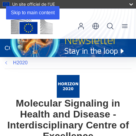
Un site officiel de l’UE
Skip to main content
Menu
(s’ouvre
dans
CORDIS
une
nouvelle
H2020
fenêtre)
Molecular Signaling in
Health and Disease -
Interdisciplinary Centre of