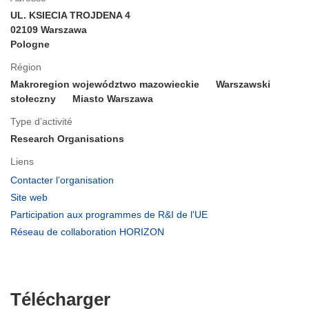
UL. KSIECIA TROJDENA 4
02109 Warszawa
Pologne
Région
Makroregion województwo mazowieckie
Warszawski
stołeczny
Miasto Warszawa
Type d’activité
Research Organisations
Liens
(s’ouvre
Contacter l’organisation
dans
(s’ouvre
Site web
une
dans
(s’ouvre
Participation aux programmes de R&I de l'UE
nouvelle
une
dans
(s’ouvre
Réseau de collaboration HORIZON
fenêtre)
nouvelle
une
dans
fenêtre)
nouvelle
une
fenêtre)
nouvelle
fenêtre)
Télécharger
Télécharger