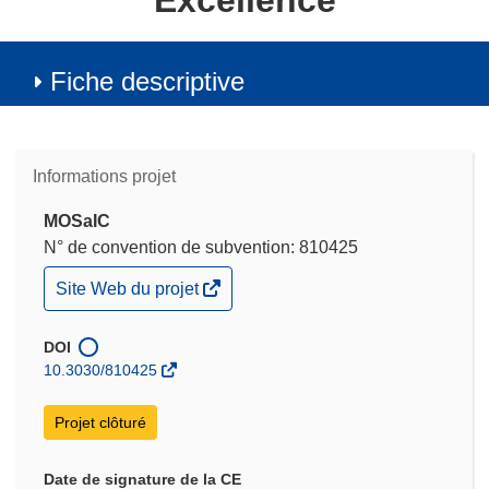
Excellence
Fiche descriptive
Informations projet
MOSaIC
N° de convention de subvention: 810425
(s’ouvre
Site Web du projet
dans
une
nouvelle
DOI
fenêtre)
10.3030/810425
Projet clôturé
Date de signature de la CE