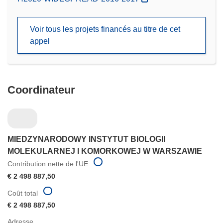
dans
une
Voir tous les projets financés au titre de cet
nouvelle
appel
fenêtre)
Coordinateur
MIEDZYNARODOWY INSTYTUT BIOLOGII
MOLEKULARNEJ I KOMORKOWEJ W WARSZAWIE
Contribution nette de l'UE
€ 2 498 887,50
Coût total
€ 2 498 887,50
Adresse