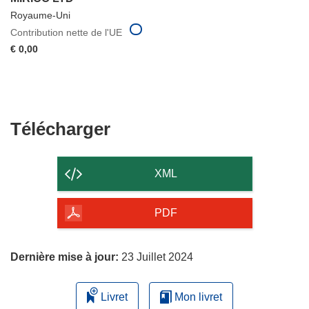
Royaume-Uni
Contribution nette de l'UE
€ 0,00
Télécharger
Télécharger
le
contenu
XML
de
la
PDF
page
Dernière mise à jour:
23 Juillet 2024
Livret
Mon livret