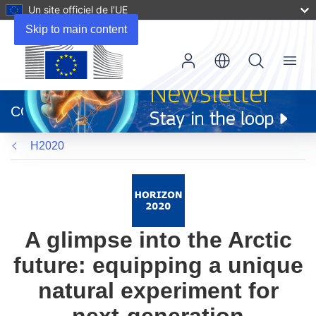
Un site officiel de l’UE
Skip to main content
Menu
(s’ouvre
dans
CORDIS
une
nouvelle
H2020
fenêtre)
A glimpse into the Arctic
future: equipping a unique
natural experiment for