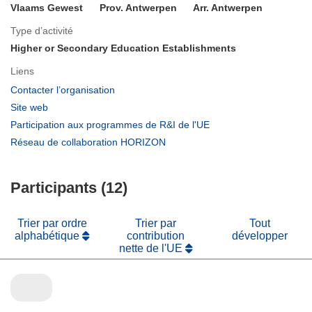
Vlaams Gewest
Prov. Antwerpen
Arr. Antwerpen
Type d’activité
Higher or Secondary Education Establishments
Liens
(s’ouvre
Contacter l’organisation
dans
(s’ouvre
Site web
une
dans
(s’ouvre
Participation aux programmes de R&I de l'UE
nouvelle
une
dans
(s’ouvre
Réseau de collaboration HORIZON
fenêtre)
nouvelle
une
dans
fenêtre)
nouvelle
une
fenêtre)
Participants (12)
nouvelle
fenêtre)
Trier par ordre
Trier par
Tout
alphabétique
contribution
développer
nette de l'UE