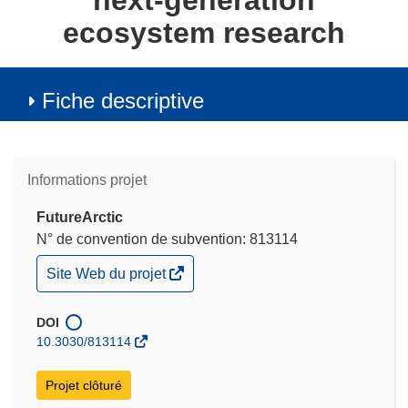
next-generation
ecosystem research
Fiche descriptive
Informations projet
FutureArctic
N° de convention de subvention: 813114
(s’ouvre
Site Web du projet
dans
une
nouvelle
DOI
fenêtre)
10.3030/813114
Projet clôturé