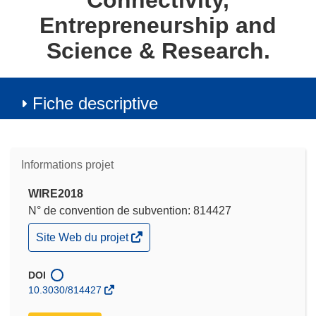
Connectivity,
Entrepreneurship and
Science & Research.
Fiche descriptive
Informations projet
WIRE2018
N° de convention de subvention: 814427
(s’ouvre
Site Web du projet
dans
une
nouvelle
DOI
fenêtre)
10.3030/814427