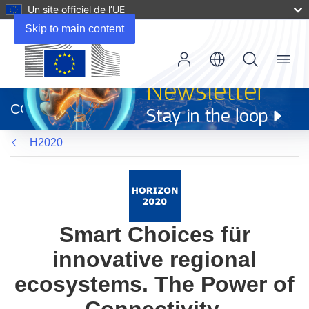
Un site officiel de l’UE
Skip to main content
Menu
(s’ouvre
dans
CORDIS
une
nouvelle
H2020
fenêtre)
Smart Choices für
innovative regional
ecosystems. The Power of