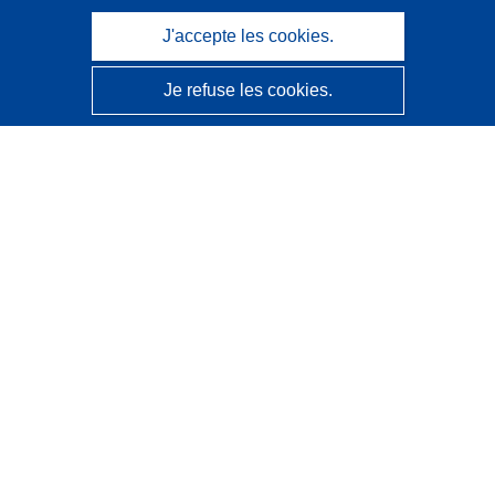
J'accepte les cookies.
Je refuse les cookies.
CORDIS - Résultats de la recherche de l’UE
Ce site web est géré par l'
Office des publications de
l’Union européenne
Accessibilité
Classification semi-automatique des projets - Avis sur
l’explicabilité
Contactez nous
Contacter notre Help Desk
Foire aux questions
(et leurs réponses)