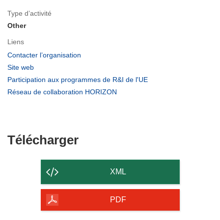
Type d’activité
Other
Liens
(s’ouvre
Contacter l’organisation
dans
(s’ouvre
Site web
une
dans
(s’ouvre
Participation aux programmes de R&I de l'UE
nouvelle
une
dans
(s’ouvre
Réseau de collaboration HORIZON
fenêtre)
nouvelle
une
dans
fenêtre)
nouvelle
une
fenêtre)
nouvelle
fenêtre)
Télécharger
Télécharger
le
contenu
XML
de
la
PDF
page