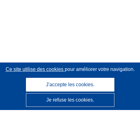
Ce site utilise des cookies
pour améliorer votre navigation.
J'accepte les cookies.
Je refuse les cookies.
CORDIS - Résultats de la recherche de l’UE
Ce site web est géré par l'
Office des publications de
l’Union européenne