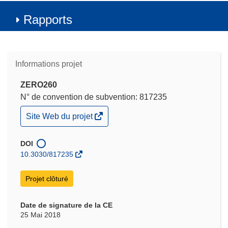
Rapports
Informations projet
ZERO260
N° de convention de subvention: 817235
(s’ouvre
Site Web du projet
dans
une
nouvelle
DOI
fenêtre)
10.3030/817235
Projet clôturé
Date de signature de la CE
25 Mai 2018