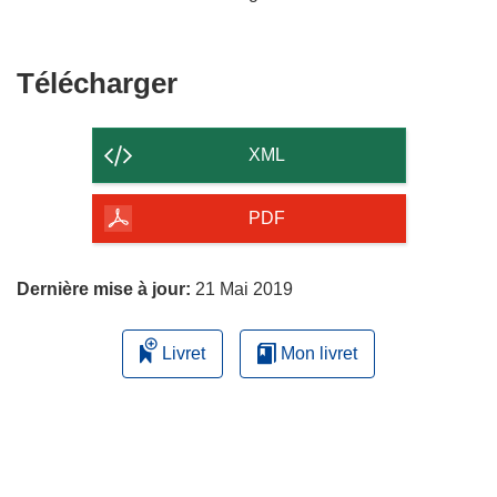
Télécharger
Télécharger
le
contenu
XML
de
la
PDF
page
Dernière mise à jour:
21 Mai 2019
Livret
Mon livret