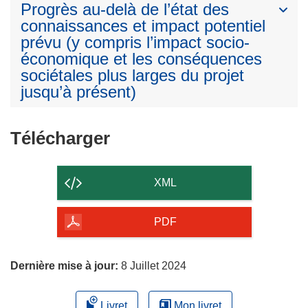
Progrès au-delà de l’état des
connaissances et impact potentiel
prévu (y compris l’impact socio-
économique et les conséquences
sociétales plus larges du projet
jusqu’à présent)
Télécharger
Télécharger
le
contenu
XML
de
la
PDF
page
Dernière mise à jour:
8 Juillet 2024
Livret
Mon livret