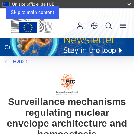
Un site officiel de l’UE
Skip to main content
Menu
(s’ouvre
dans
CORDIS
une
nouvelle
H2020
fenêtre)
Surveillance mechanisms
regulating nuclear
envelope architecture and