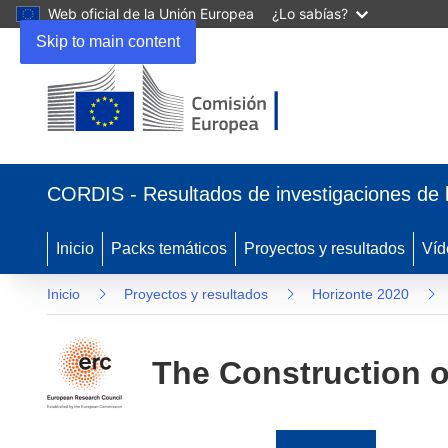
Web oficial de la Unión Europea
¿Lo sabías?
Skip to main content
(se
abrirá
CORDIS - Resultados de investigaciones de 
en
una
nueva
Inicio
Packs temáticos
Proyectos y resultados
Víd
ventana)
Inicio
Proyectos y resultados
Horizonte 2020
The Construction o