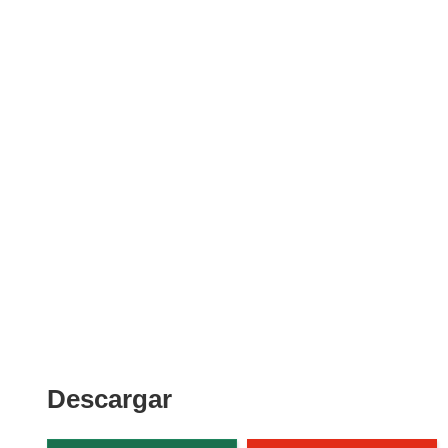
Descargar
Descargar
el