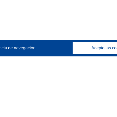
ncia de navegación.
Acepto las co
Póngase en contacto
Contacto con Help Desk
Preguntas más frecuentes
(y sus respuestas)
Síganos