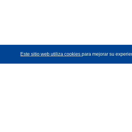
Este sitio web utiliza cookies
para mejorar su experie
CORDIS - Resultados de investigaciones de la UE
La
Oficina de Publicaciones de la Unión Europea
gestiona este sitio web.
Accesibilidad