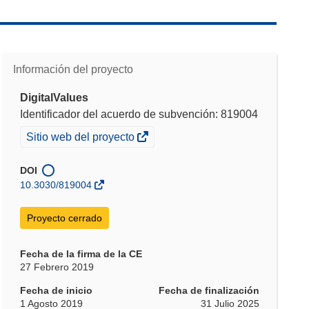
Información del proyecto
DigitalValues
Identificador del acuerdo de subvención: 819004
(se
Sitio web del proyecto
abrirá
en
DOI
una
10.3030/819004
nueva
ventana)
Proyecto cerrado
Fecha de la firma de la CE
27 Febrero 2019
Fecha de inicio
Fecha de finalización
1 Agosto 2019
31 Julio 2025