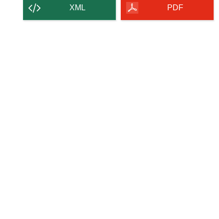
contenido
XML
PDF
de
la
página