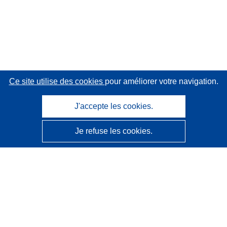
Ce site utilise des cookies
pour améliorer votre navigation.
J'accepte les cookies.
Je refuse les cookies.
CORDIS - Résultats de la recherche de l’UE
Ce site web est géré par l'
Office des publications de
l’Union européenne
Accessibilité