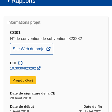
Rapports
Informations projet
CG01
N° de convention de subvention: 823282
(s’ouvre
Site Web du projet
dans
une
DOI
nouvelle
10.3030/823282
fenêtre)
Projet clôturé
Date de signature de la CE
28 Août 2018
Date de début
Date de fin
1 Août 2018
31 Juillet 2021