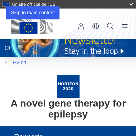
Un site officiel de l’UE
Skip to main content
Menu
(s’ouvre
dans
CORDIS
une
nouvelle
H2020
fenêtre)
A novel gene therapy for
epilepsy