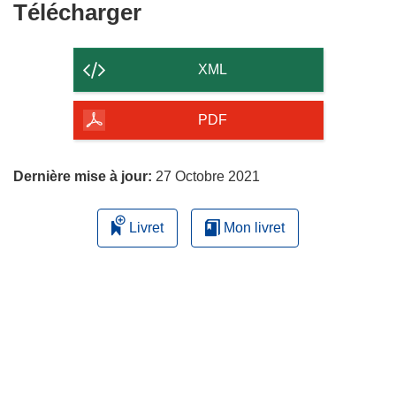
Télécharger
Télécharger
le
contenu
XML
de
la
PDF
page
Dernière mise à jour:
27 Octobre 2021
Livret
Mon livret