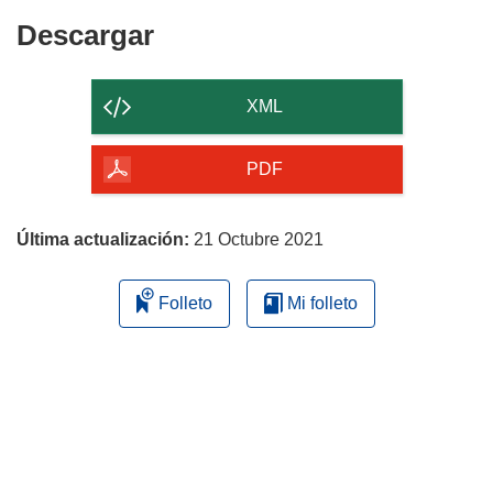
Descargar
Descargar
el
contenido
XML
de
la
PDF
página
Última actualización:
21 Octubre 2021
Folleto
Mi folleto