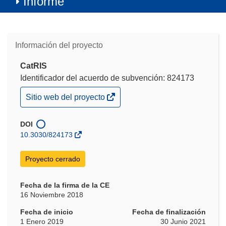
Informe
Información del proyecto
CatRIS
Identificador del acuerdo de subvención: 824173
(se
Sitio web del proyecto
abrirá
en
una
DOI
nueva
10.3030/824173
ventana)
Proyecto cerrado
Fecha de la firma de la CE
16 Noviembre 2018
Fecha de inicio
Fecha de finalización
1 Enero 2019
30 Junio 2021