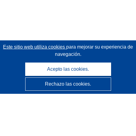
Este sitio web utiliza cookies
para mejorar su experiencia de
navegación.
Acepto las cookies.
Rechazo las cookies.
CORDIS - Resultados de investigaciones de la UE
La
Oficina de Publicaciones de la Unión Europea
gestiona este sitio web.
Accesibilidad