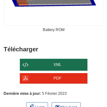
Battery ROM
Télécharger
Télécharger
le
contenu
XML
de
la
PDF
page
Dernière mise à jour:
5 Février 2023