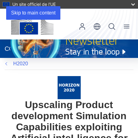
Un site officiel de l’UE
Skip to main content
Menu
(s’ouvre
dans
CORDIS
une
nouvelle
H2020
fenêtre)
Upscaling Product
development Simulation
Capabilities exploiting