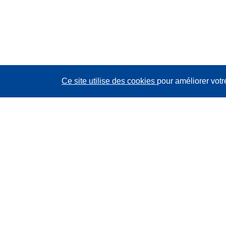
Ce site utilise des cookies
pour améliorer votr
CORDIS - Résultats de la recherche de l’UE
Ce site web est géré par l'
Office des publications de
l’Union européenne
Accessibilité
Classification semi-automatique des projets - Avis sur