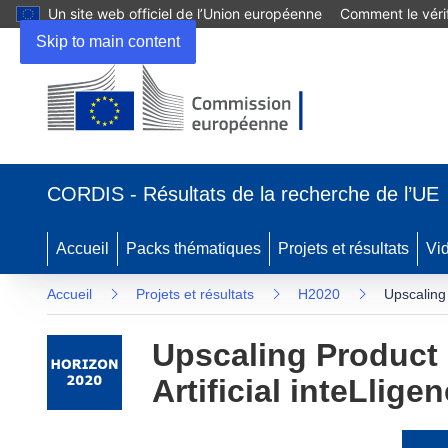
Un site web officiel de l’Union européenne
Comment le vérif
Skip to main content
(s’ouvre
dans
CORDIS - Résultats de la recherche de l’UE
une
nouvelle
fenêtre)
Accueil
Packs thématiques
Projets et résultats
Vi
Accueil
Projets et résultats
H2020
Upscaling 
Upscaling Product 
Artificial inteLlige