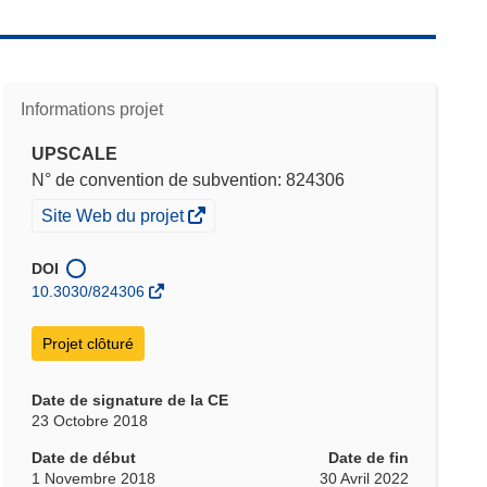
Informations projet
UPSCALE
N° de convention de subvention: 824306
(s’ouvre
Site Web du projet
dans
une
DOI
nouvelle
10.3030/824306
fenêtre)
Projet clôturé
Date de signature de la CE
23 Octobre 2018
Date de début
Date de fin
1 Novembre 2018
30 Avril 2022