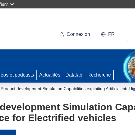
ier?
Rec
Connexion
FR
déos et podcasts
Actualités
Datalab
Recherche
Product development Simulation Capabilities exploiting Artificial inteLlig
development Simulation Capab
nce for Electrified vehicles