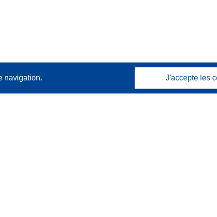
e navigation.
J'accepte les c
Contactez nous
Contacter notre Help Desk
Foire aux questions
(et leurs réponses)
Suivez-nous