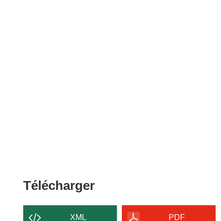
Télécharger
Télécharger
le
contenu
XML
PDF