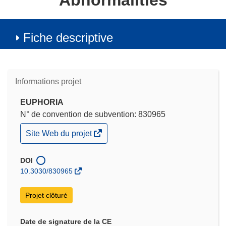
Abnormalities
Fiche descriptive
Informations projet
EUPHORIA
N° de convention de subvention: 830965
(s’ouvre
Site Web du projet
dans
une
nouvelle
DOI
fenêtre)
10.3030/830965
Projet clôturé
Date de signature de la CE