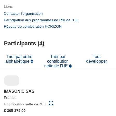
Liens
(s’ouvre
Contacter l’organisation
dans
(s’ouvre
Participation aux programmes de R&I de l'UE
une
dans
(s’ouvre
Réseau de collaboration HORIZON
nouvelle
une
dans
fenêtre)
nouvelle
une
fenêtre)
Participants (4)
nouvelle
fenêtre)
Trier par ordre
Trier par
Tout
alphabétique
contribution
développer
nette de l'UE
IMASONIC SAS
France
Contribution nette de l'UE
€ 305 375,00