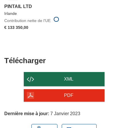
PINTAIL LTD
Irlande
Contribution nette de l'UE
€ 133 350,00
Télécharger
Télécharger
le
contenu
XML
de
la
PDF
page
Dernière mise à jour:
7 Janvier 2023