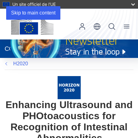
Un site officiel de l’UE
Skip to main content
Menu
(s’ouvre
dans
CORDIS
une
nouvelle
H2020
fenêtre)
Enhancing Ultrasound and
PHOtoacoustics for
Recognition of Intestinal