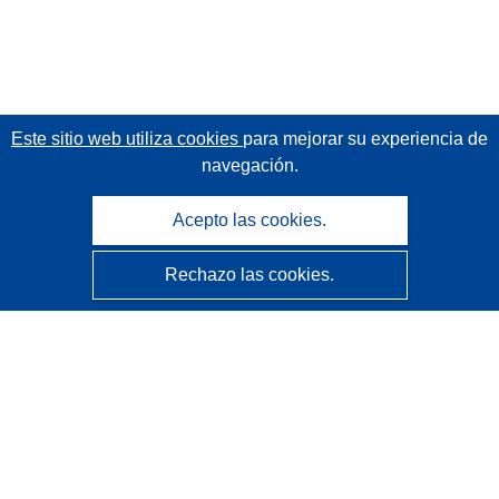
Este sitio web utiliza cookies
para mejorar su experiencia de
navegación.
Acepto las cookies.
Rechazo las cookies.
CORDIS - Resultados de investigaciones de la UE
La
Oficina de Publicaciones de la Unión Europea
gestiona este sitio web.
Accesibilidad
Clasificación semiautomática de proyectos - Declaración