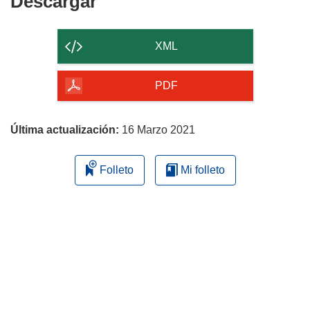
Descargar
Descargar
el
contenido
XML
de
la
PDF
página
Última actualización:
16 Marzo 2021
Folleto
Mi folleto