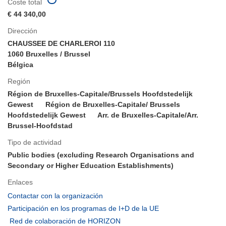
Coste total
€ 44 340,00
Dirección
CHAUSSEE DE CHARLEROI 110
1060 Bruxelles / Brussel
Bélgica
Región
Région de Bruxelles-Capitale/Brussels Hoofdstedelijk
Gewest
Région de Bruxelles-Capitale/ Brussels
Hoofdstedelijk Gewest
Arr. de Bruxelles-Capitale/Arr.
Brussel-Hoofdstad
Tipo de actividad
Public bodies (excluding Research Organisations and
Secondary or Higher Education Establishments)
Enlaces
(se
Contactar con la organización
abrirá
(se
Participación en los programas de I+D de la UE
en
abrirá
(se
Red de colaboración de HORIZON