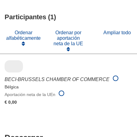
una
en
abrirá
nueva
una
en
ventana)
nueva
Participantes (1)
una
ventana)
nueva
ventana)
Ordenar
Ordenar por
Ampliar todo
alfabéticamente
aportación
neta de la UE
BECI-BRUSSELS CHAMBER OF COMMERCE
Bélgica
Aportación neta de la UEn
€ 0,00