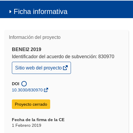
Ficha informativa
Información del proyecto
BENEI2 2019
Identificador del acuerdo de subvención: 830970
(se
Sitio web del proyecto
abrirá
en
una
DOI
nueva
10.3030/830970
ventana)
Proyecto cerrado
Fecha de la firma de la CE
1 Febrero 2019