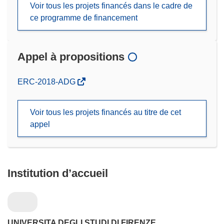
Voir tous les projets financés dans le cadre de
ce programme de financement
Appel à propositions
(s’ouvre
ERC-2018-ADG
dans
une
Voir tous les projets financés au titre de cet
nouvelle
appel
fenêtre)
Institution d’accueil
UNIVERSITA DEGLI STUDI DI FIRENZE