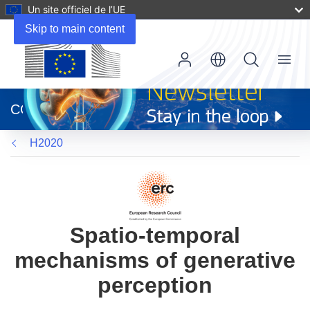
Un site officiel de l’UE
Skip to main content
Menu
(s’ouvre
dans
CORDIS
une
nouvelle
H2020
fenêtre)
Spatio-temporal
mechanisms of generative
perception