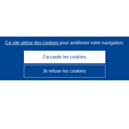
Ce site utilise des cookies
pour améliorer votre navigation.
J'accepte les cookies.
Je refuse les cookies.
CORDIS - Résultats de la recherche de l’UE
Ce site web est géré par l'
Office des publications de
l’Union européenne
Accessibilité
Classification semi-automatique des projets - Avis sur