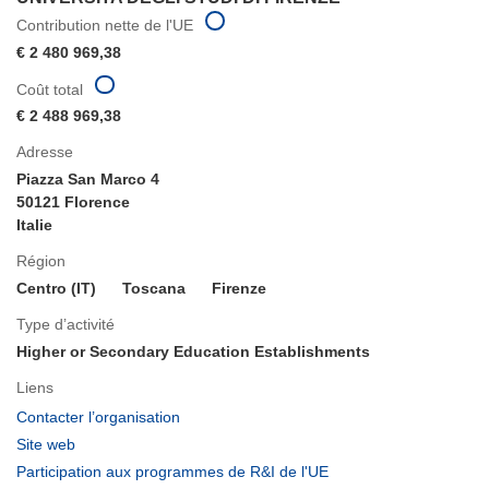
Contribution nette de l'UE
€ 2 480 969,38
Coût total
€ 2 488 969,38
Adresse
Piazza San Marco 4
50121 Florence
Italie
Région
Centro (IT)
Toscana
Firenze
Type d’activité
Higher or Secondary Education Establishments
Liens
(s’ouvre
Contacter l’organisation
dans
(s’ouvre
Site web
une
dans
(s’ouvre
Participation aux programmes de R&I de l'UE
nouvelle