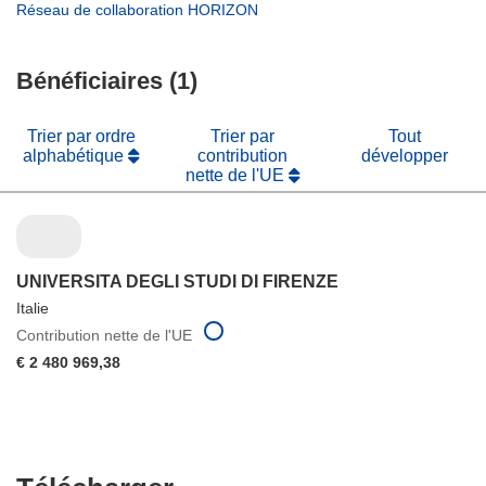
une
dans
(s’ouvre
Réseau de collaboration HORIZON
fenêtre)
nouvelle
une
dans
fenêtre)
nouvelle
une
fenêtre)
Bénéficiaires (1)
nouvelle
fenêtre)
Trier par ordre
Trier par
Tout
alphabétique
contribution
développer
nette de l'UE
UNIVERSITA DEGLI STUDI DI FIRENZE
Italie
Contribution nette de l'UE
€ 2 480 969,38