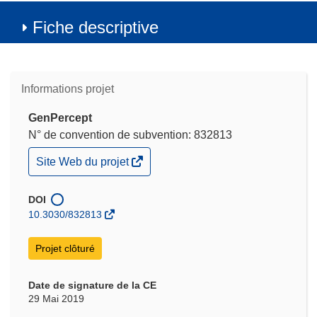
Fiche descriptive
Informations projet
GenPercept
N° de convention de subvention: 832813
(s’ouvre
Site Web du projet
dans
une
nouvelle
DOI
fenêtre)
10.3030/832813
Projet clôturé
Date de signature de la CE
29 Mai 2019