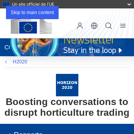
Un site officiel de l’UE
Skip to main content
Menu
(s’ouvre
dans
CORDIS
une
nouvelle
H2020
fenêtre)
Boosting conversations to
disrupt horticulture trading