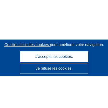
Ce site utilise des cookies
pour améliorer votre navigation.
J'accepte les cookies.
Je refuse les cookies.
CORDIS - Résultats de la recherche de l’UE
Ce site web est géré par l'
Office des publications de
l’Union européenne
Accessibilité