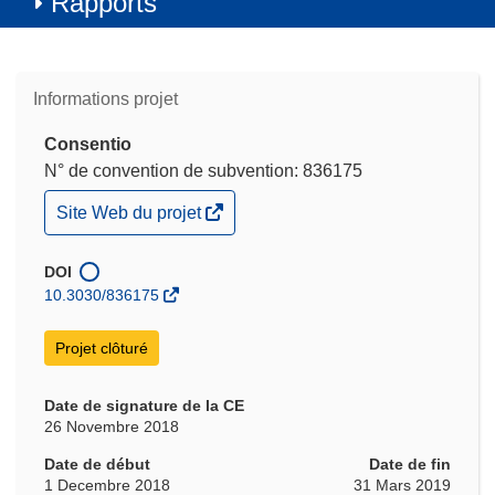
Rapports
Informations projet
Consentio
N° de convention de subvention: 836175
(s’ouvre
Site Web du projet
dans
une
nouvelle
DOI
fenêtre)
10.3030/836175
Projet clôturé
Date de signature de la CE
26 Novembre 2018
Date de début
Date de fin
1 Decembre 2018
31 Mars 2019