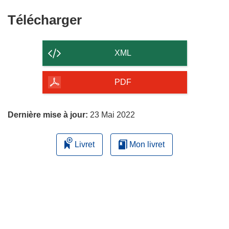
Télécharger
Télécharger
le
contenu
XML
de
la
PDF
page
Dernière mise à jour:
23 Mai 2022
Livret
Mon livret