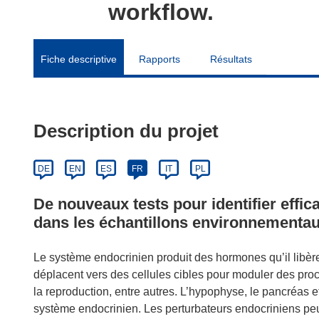
workflow.
Fiche descriptive
Rapports
Résultats
Description du projet
DE
EN
ES
FR
IT
PL
De nouveaux tests pour identifier effi
dans les échantillons environnementa
Le système endocrinien produit des hormones qu’il libèr
déplacent vers des cellules cibles pour moduler des proc
la reproduction, entre autres. L’hypophyse, le pancréas 
système endocrinien. Les perturbateurs endocriniens peuv