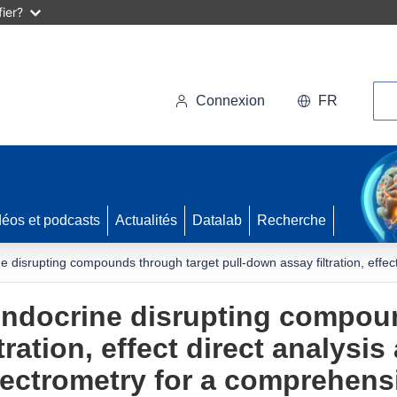
ier?
Rec
Connexion
FR
déos et podcasts
Actualités
Datalab
Recherche
disrupting compounds through target pull-down assay filtration, effect
ndocrine disrupting compoun
ration, effect direct analysis
ectrometry for a comprehensi