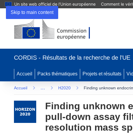
Un site web officiel de l’Union européenne
Comment le vérif
Skip to main content
(s’ouvre dans une nouvelle fenêtre)
CORDIS - Résultats de la recherche de l’UE
Accueil
Packs thématiques
Projets et résultats
Vi
…
Accueil
H2020
Finding unknown endocrine 
Finding unknown e
pull-down assay filt
resolution mass sp