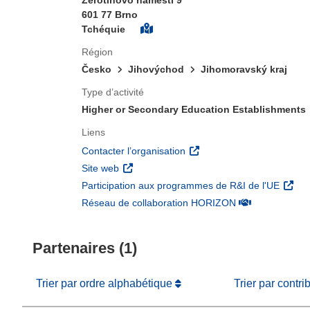
Zerotinovo namesti 9
601 77 Brno
Tchéquie
Région
Česko
Jihovýchod
Jihomoravský kraj
Type d’activité
Higher or Secondary Education Establishments
Liens
(s’ouvre dans une nouvelle 
Contacter l’organisation
(s’ouvre dans une nouvelle fenêtre)
Site web
(s’ouv
Participation aux programmes de R&I de l'UE
(s’ouvre dans un
Réseau de collaboration HORIZON
Partenaires (1)
Trier par ordre alphabétique
Trier par contri