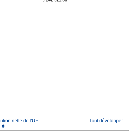
€ 242 521,68
fenêtre)
re dans une nouvelle fenêtre)
e nouvelle fenêtre)
bution nette de l'UE
Tout développer