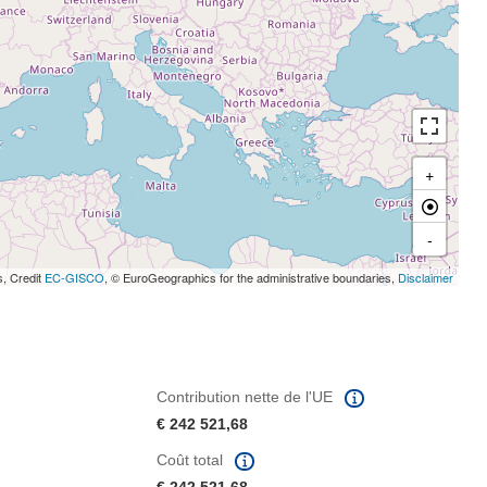
+
-
s, Credit
EC-GISCO
, © EuroGeographics for the administrative boundaries,
Disclaimer
Contribution nette de l'UE
€ 242 521,68
Coût total