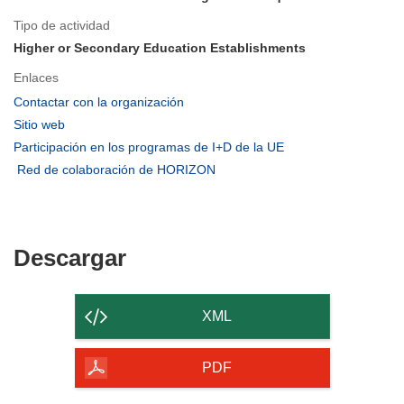
Tipo de actividad
Higher or Secondary Education Establishments
Enlaces
(se
Contactar con la organización
abrirá
(se
Sitio web
en
abrirá
(se
Participación en los programas de I+D de la UE
una
en
abrirá
(se
Red de colaboración de HORIZON
nueva
una
en
abrirá
ventana)
nueva
una
en
ventana)
nueva
una
ventana)
nueva
Descargar
Descargar
ventana)
el
contenido
XML
de
la
PDF
página