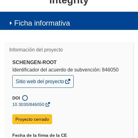
integrity
Ficha informativa
Información del proyecto
SCHENGEN-ROOT
Identificador del acuerdo de subvención: 846050
(se
Sitio web del proyecto
abrirá
en
una
DOI
nueva
10.3030/846050
ventana)
Proyecto cerrado
Fecha de la firma de la CE