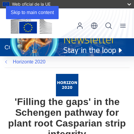
Web oficial de la UE
Skip to main content
Menu
(se
abrirá
CORDIS
en
una
Horizonte 2020
nueva
ventana)
'Filling the gaps' in the
Schengen pathway for
plant root Casparian strip