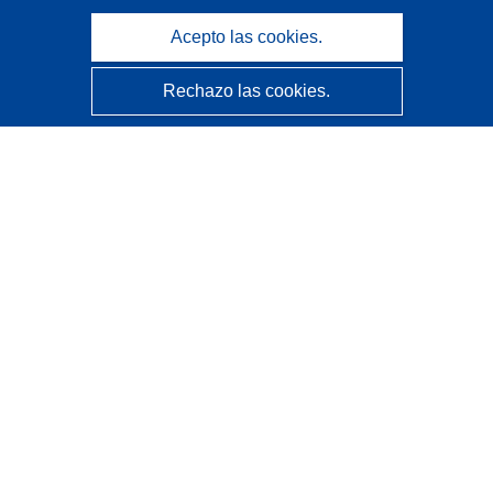
Acepto las cookies.
Rechazo las cookies.
CORDIS - Resultados de investigaciones de la UE
La
Oficina de Publicaciones de la Unión Europea
gestiona este sitio web.
Accesibilidad
Clasificación semiautomática de proyectos - Declaración
de explicabilidad
Póngase en contacto
Contacto con Help Desk
Preguntas más frecuentes
(y sus respuestas)