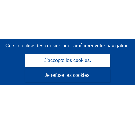
Ce site utilise des cookies
pour améliorer votre navigation.
J'accepte les cookies.
Je refuse les cookies.
CORDIS - Résultats de la recherche de l’UE
Ce site web est géré par l'
Office des publications de
l’Union européenne
Accessibilité