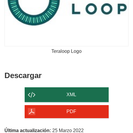
Teraloop Logo
Descargar
Descargar
el
contenido
XML
de
la
PDF
página
Última actualización:
25 Marzo 2022