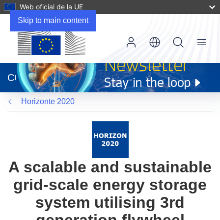
Web oficial de la UE
Skip to main content
Menu
(se
abrirá
CORDIS
en
una
Horizonte 2020
nueva
ventana)
A scalable and sustainable
grid-scale energy storage
system utilising 3rd