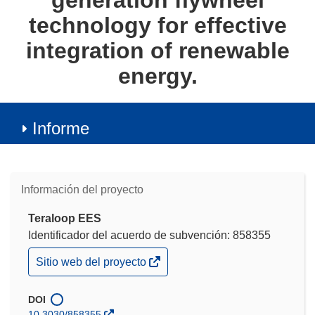
generation flywheel
technology for effective
integration of renewable
energy.
Informe
Información del proyecto
Teraloop EES
Identificador del acuerdo de subvención: 858355
(se
Sitio web del proyecto
abrirá
en
una
DOI
nueva
10.3030/858355