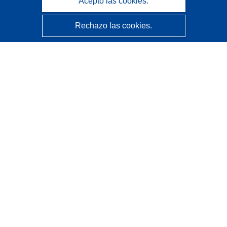
Acepto las cookies.
Rechazo las cookies.
CORDIS - Resultados de investigaciones de la UE
La
Oficina de Publicaciones de la Unión Europea
gestiona este sitio web.
Accesibilidad
Clasificación semiautomática de proyectos - Declaración
de explicabilidad
Póngase en contacto
Contacto con Help Desk
Preguntas más frecuentes
(y sus respuestas)