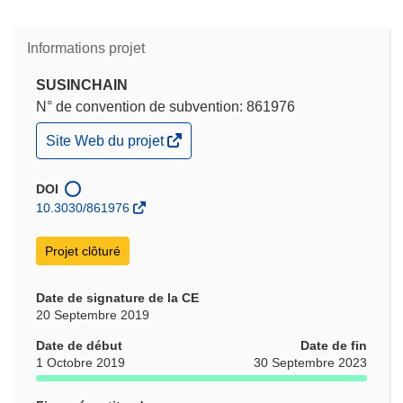
Informations projet
SUSINCHAIN
N° de convention de subvention: 861976
(s’ouvre
Site Web du projet
dans
une
nouvelle
DOI
fenêtre)
10.3030/861976
Projet clôturé
Date de signature de la CE
20 Septembre 2019
Date de début
Date de fin
1 Octobre 2019
30 Septembre 2023