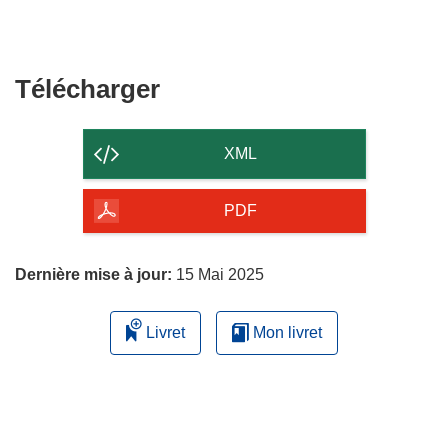
Télécharger
Télécharger
le
contenu
XML
de
la
PDF
page
Dernière mise à jour:
15 Mai 2025
Livret
Mon livret