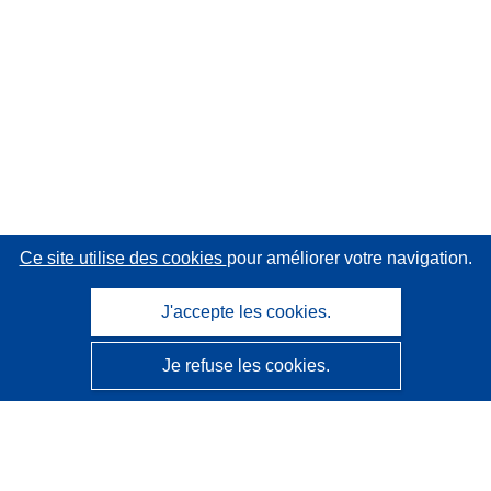
Ce site utilise des cookies
pour améliorer votre navigation.
J'accepte les cookies.
Je refuse les cookies.
CORDIS - Résultats de la recherche de l’UE
Ce site web est géré par l'
Office des publications de
l’Union européenne