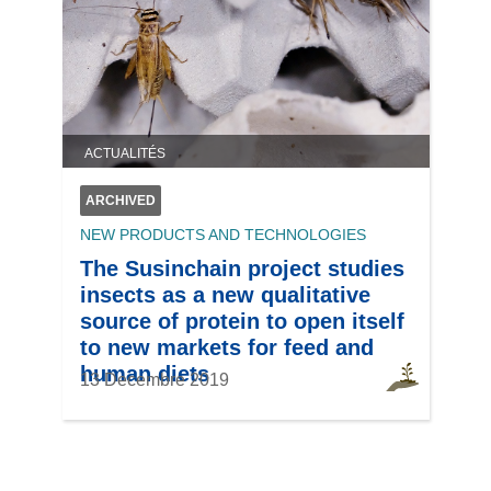
ACTUALITÉS
ARCHIVED
NEW PRODUCTS AND TECHNOLOGIES
The Susinchain project studies
insects as a new qualitative
source of protein to open itself
to new markets for feed and
human diets
13 Decembre 2019