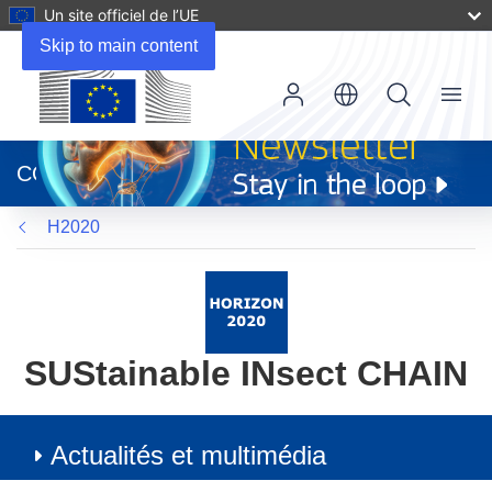
Un site officiel de l’UE
Skip to main content
Menu
(s’ouvre
dans
CORDIS
une
nouvelle
H2020
fenêtre)
SUStainable INsect CHAIN
Actualités et multimédia