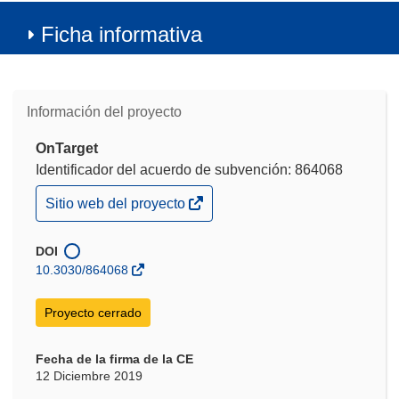
Ficha informativa
Información del proyecto
OnTarget
Identificador del acuerdo de subvención: 864068
(se
Sitio web del proyecto
abrirá
en
una
DOI
nueva
10.3030/864068
ventana)
Proyecto cerrado
Fecha de la firma de la CE
12 Diciembre 2019