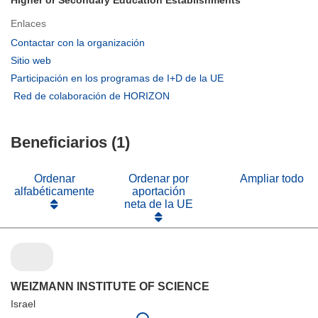
Higher or Secondary Education Establishments
Enlaces
(se
Contactar con la organización
abrirá
(se
Sitio web
en
abrirá
(se
Participación en los programas de I+D de la UE
una
en
abrirá
(se
Red de colaboración de HORIZON
nueva
una
en
abrirá
ventana)
nueva
una
en
ventana)
nueva
Beneficiarios (1)
una
ventana)
nueva
ventana)
Ordenar
Ordenar por
Ampliar todo
alfabéticamente
aportación
neta de la UE
WEIZMANN INSTITUTE OF SCIENCE
Israel