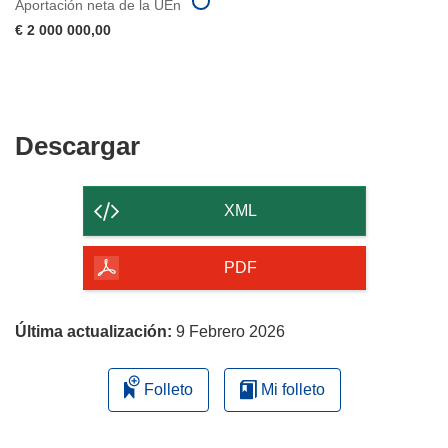
Aportación neta de la UEn
€ 2 000 000,00
Descargar
Descargar
el
contenido
XML
de
la
PDF
página
Última actualización:
9 Febrero 2026
Folleto
Mi folleto