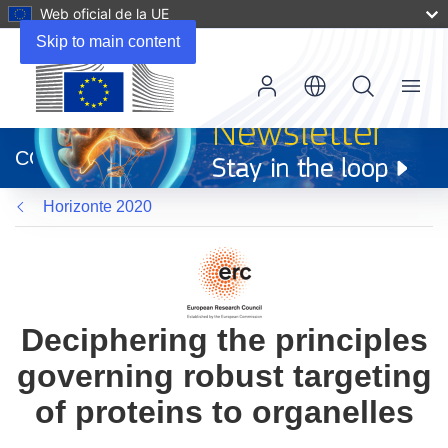
Web oficial de la UE
Skip to main content
Menu
(se
abrirá
CORDIS
en
una
Horizonte 2020
nueva
ventana)
Deciphering the principles
governing robust targeting
of proteins to organelles