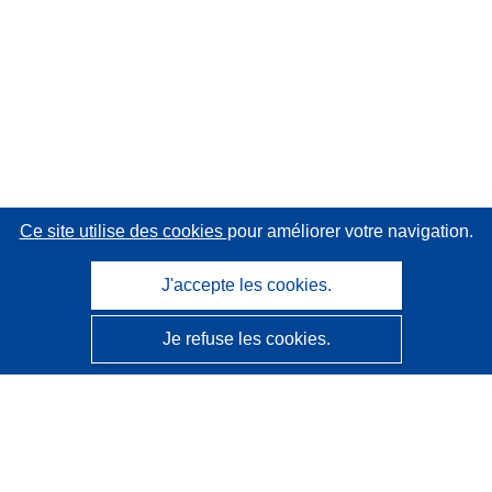
Ce site utilise des cookies
pour améliorer votre navigation.
J'accepte les cookies.
Je refuse les cookies.
CORDIS - Résultats de la recherche de l’UE
Ce site web est géré par l'
Office des publications de
l’Union européenne