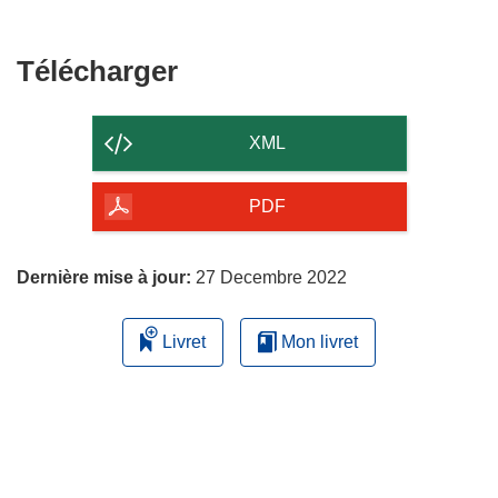
Télécharger
Télécharger
le
contenu
XML
de
la
PDF
page
Dernière mise à jour:
27 Decembre 2022
Livret
Mon livret