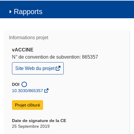
Rapports
Informations projet
vACCINE
N° de convention de subvention: 865357
(s’ouvre
Site Web du projet
dans
une
nouvelle
DOI
fenêtre)
10.3030/865357
Projet clôturé
Date de signature de la CE
25 Septembre 2019