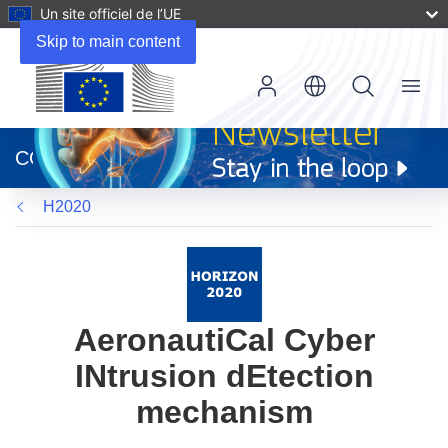
Un site officiel de l’UE
Skip to main content
Menu
(s’ouvre
dans
CORDIS
une
nouvelle
H2020
fenêtre)
AeronautiCal Cyber
INtrusion dEtection
mechanism