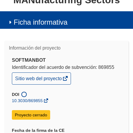
MANufacturing Sectors
Ficha informativa
Información del proyecto
SOFTMANBOT
Identificador del acuerdo de subvención: 869855
(se
Sitio web del proyecto
abrirá
en
una
DOI
nueva
10.3030/869855
ventana)
Proyecto cerrado
Fecha de la firma de la CE