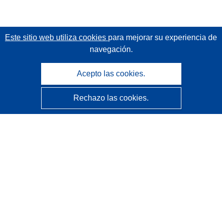
Este sitio web utiliza cookies
para mejorar su experiencia de
navegación.
Acepto las cookies.
Rechazo las cookies.
CORDIS - Resultados de investigaciones de la UE
La
Oficina de Publicaciones de la Unión Europea
gestiona este sitio web.
Accesibilidad
Clasificación semiautomática de proyectos - Declaración
de explicabilidad