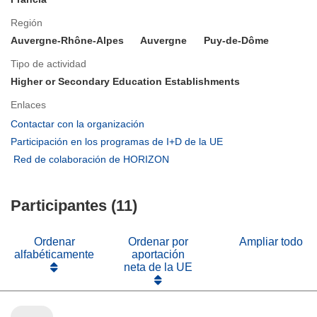
Región
Auvergne-Rhône-Alpes
Auvergne
Puy-de-Dôme
Tipo de actividad
Higher or Secondary Education Establishments
Enlaces
(se
Contactar con la organización
abrirá
(se
Participación en los programas de I+D de la UE
en
abrirá
(se
Red de colaboración de HORIZON
una
en
abrirá
nueva
una
en
ventana)
nueva
Participantes (11)
una
ventana)
nueva
ventana)
Ordenar
Ordenar por
Ampliar todo
alfabéticamente
aportación
neta de la UE