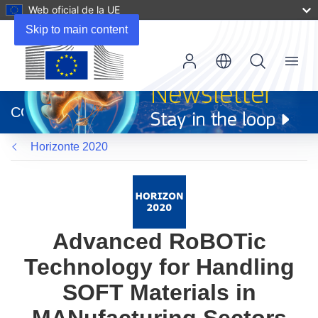
Web oficial de la UE
Skip to main content
Menu
(se
abrirá
CORDIS
en
una
Horizonte 2020
nueva
ventana)
Advanced RoBOTic
Technology for Handling
SOFT Materials in