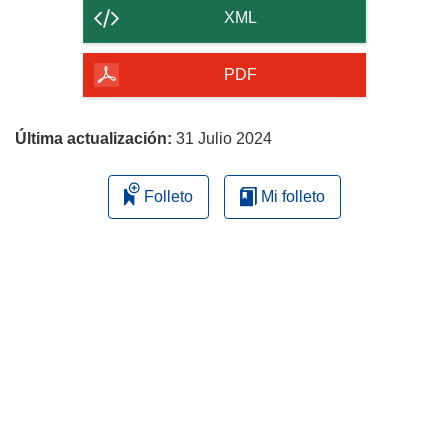
contenido
XML
de
la
PDF
página
Última actualización:
31 Julio 2024
Folleto
Mi folleto