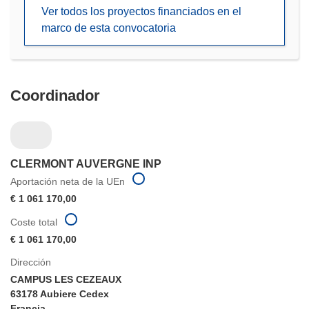
en
Ver todos los proyectos financiados en el
una
marco de esta convocatoria
nueva
ventana)
Coordinador
CLERMONT AUVERGNE INP
Aportación neta de la UEn
€ 1 061 170,00
Coste total
€ 1 061 170,00
Dirección
CAMPUS LES CEZEAUX
63178 Aubiere Cedex
Francia