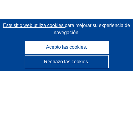
Este sitio web utiliza cookies
para mejorar su experiencia de
navegación.
Acepto las cookies.
Rechazo las cookies.
CORDIS - Resultados de investigaciones de la UE
La
Oficina de Publicaciones de la Unión Europea
gestiona este sitio web.
Accesibilidad
Clasificación semiautomática de proyectos - Declaración
de explicabilidad