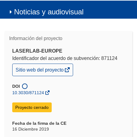
Noticias y audiovisual
Información del proyecto
LASERLAB-EUROPE
Identificador del acuerdo de subvención: 871124
(se
Sitio web del proyecto
abrirá
en
una
DOI
nueva
10.3030/871124
ventana)
Proyecto cerrado
Fecha de la firma de la CE
16 Diciembre 2019