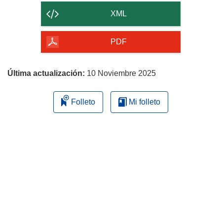
contenido
XML
de
la
PDF
página
Última actualización:
10 Noviembre 2025
Folleto
Mi folleto