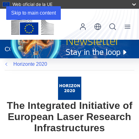
Web oficial de la UE
Skip to main content
Menu
(se
abrirá
CORDIS
en
una
Horizonte 2020
nueva
ventana)
The Integrated Initiative of
European Laser Research
Infrastructures