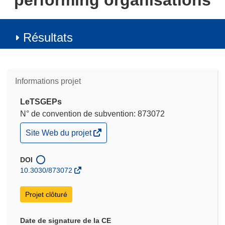
performing organisations
Résultats
Informations projet
LeTSGEPs
N° de convention de subvention: 873072
(s’ouvre
Site Web du projet
dans
une
nouvelle
DOI
fenêtre)
10.3030/873072
Projet clôturé
Date de signature de la CE