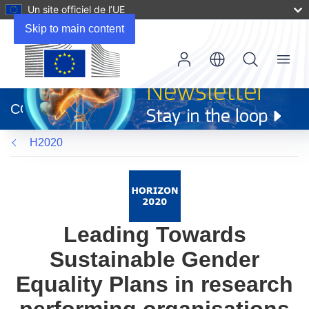
Un site officiel de l’UE
Skip to main content
Menu
(s’ouvre
dans
CORDIS
une
nouvelle
H2020
fenêtre)
Leading Towards
Sustainable Gender
Equality Plans in research