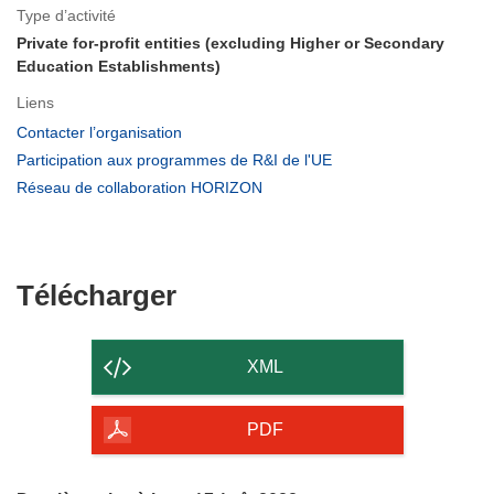
Type d’activité
Private for-profit entities (excluding Higher or Secondary
Education Establishments)
Liens
(s’ouvre
Contacter l’organisation
dans
(s’ouvre
Participation aux programmes de R&I de l'UE
une
dans
(s’ouvre
Réseau de collaboration HORIZON
nouvelle
une
dans
fenêtre)
nouvelle
une
fenêtre)
nouvelle
fenêtre)
Télécharger
Télécharger
le
contenu
XML
de
la
PDF
page