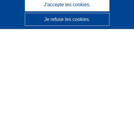
J'accepte les cookies.
Je refuse les cookies.
CORDIS - Résultats de la recherche de l’UE
Ce site web est géré par l'
Office des publications de
l’Union européenne
Accessibilité
Classification semi-automatique des projets - Avis sur
l’explicabilité
Contactez nous
Contacter notre Help Desk
Foire aux questions
(et leurs réponses)