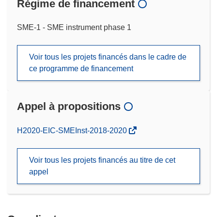
Régime de financement
SME-1 - SME instrument phase 1
Voir tous les projets financés dans le cadre de
ce programme de financement
Appel à propositions
(s’ouvre
H2020-EIC-SMEInst-2018-2020
dans
une
Voir tous les projets financés au titre de cet
nouvelle
appel
fenêtre)