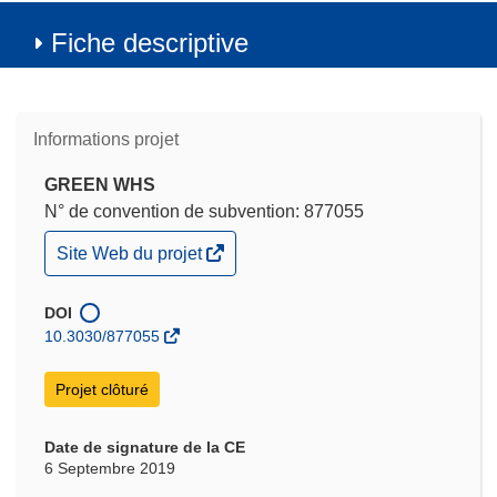
Fiche descriptive
Informations projet
GREEN WHS
N° de convention de subvention: 877055
(s’ouvre
Site Web du projet
dans
une
nouvelle
DOI
fenêtre)
10.3030/877055
Projet clôturé
Date de signature de la CE
6 Septembre 2019