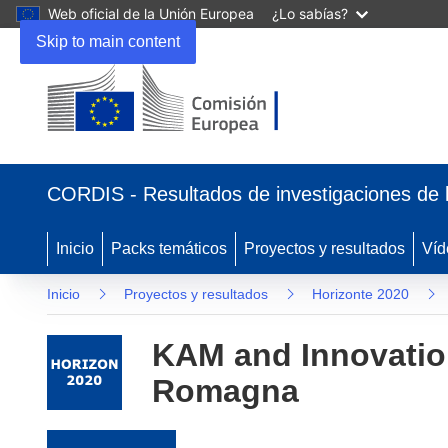
Web oficial de la Unión Europea
¿Lo sabías?
Skip to main content
(se abrirá en una nueva ventana)
CORDIS - Resultados de investigaciones de 
Inicio
Packs temáticos
Proyectos y resultados
Víd
Inicio
Proyectos y resultados
Horizonte 2020
KAM and Innovation
Romagna