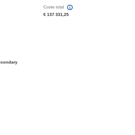
Coste total
€ 137 331,25
Secondary
eva ventana)
abrirá en una nueva ventana)
na nueva ventana)