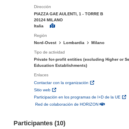
Dirección
PIAZZA GAE AULENTI, 1 - TORRE B
20124 MILANO
Italia
Región
Nord-Ovest
Lombardia
Milano
Tipo de actividad
Private for-profit entities (excluding Higher or 
Education Establishments)
Enlaces
(se abrirá en una nu
Contactar con la organización
(se abrirá en una nueva ventana)
Sitio web
(se 
Participación en los programas de I+D de la UE
(se abrirá en u
Red de colaboración de HORIZON
Participantes (10)