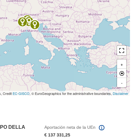
+
-
s, Credit
EC-GISCO
, © EuroGeographics for the administrative boundaries,
Disclaimer
PPO DELLA
Aportación neta de la UEn
€ 137 331,25