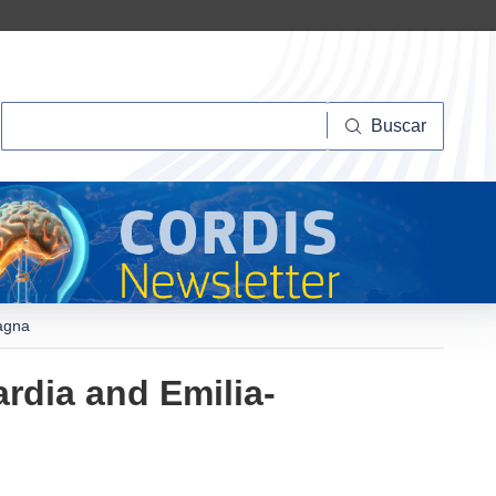
Buscar
Buscar
agna
rdia and Emilia-