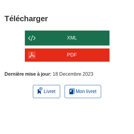
nouvelle
une
fenêtre)
nouvelle
fenêtre)
Télécharger
Télécharger
le
contenu
XML
de
la
PDF
page
Dernière mise à jour:
18 Decembre 2023
Livret
Mon livret