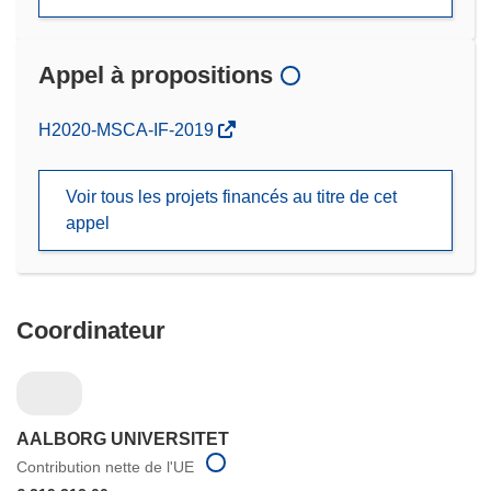
Appel à propositions
(s’ouvre
H2020-MSCA-IF-2019
dans
une
Voir tous les projets financés au titre de cet
nouvelle
appel
fenêtre)
Coordinateur
AALBORG UNIVERSITET
Contribution nette de l'UE