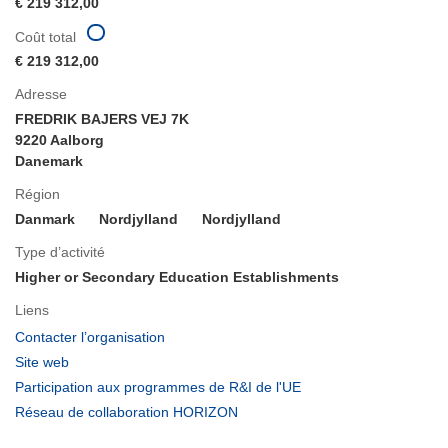
€ 219 312,00
Coût total
€ 219 312,00
Adresse
FREDRIK BAJERS VEJ 7K
9220 Aalborg
Danemark
Région
Danmark
Nordjylland
Nordjylland
Type d’activité
Higher or Secondary Education Establishments
Liens
(s’ouvre
Contacter l’organisation
dans
(s’ouvre
Site web
une
dans
(s’ouvre
Participation aux programmes de R&I de l'UE
nouvelle
une
dans
(s’ouvre
Réseau de collaboration HORIZON
fenêtre)
nouvelle
une
dans
fenêtre)