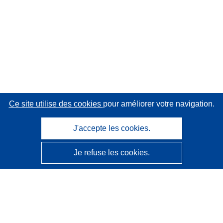
Ce site utilise des cookies
pour améliorer votre navigation.
J'accepte les cookies.
Je refuse les cookies.
CORDIS - Résultats de la recherche de l’UE
Ce site web est géré par l'
Office des publications de
l’Union européenne