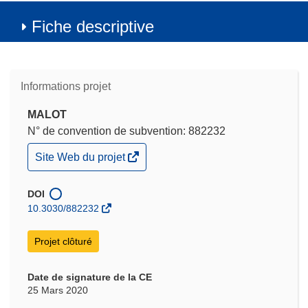
Fiche descriptive
Informations projet
MALOT
N° de convention de subvention: 882232
(s’ouvre
Site Web du projet
dans
une
nouvelle
DOI
fenêtre)
10.3030/882232
Projet clôturé
Date de signature de la CE
25 Mars 2020