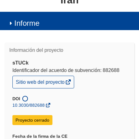
Iran
Informe
Información del proyecto
sTUCk
Identificador del acuerdo de subvención: 882688
(se
Sitio web del proyecto
abrirá
en
una
DOI
nueva
10.3030/882688
ventana)
Proyecto cerrado
Fecha de la firma de la CE