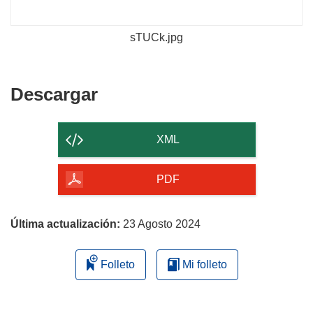
sTUCk.jpg
Descargar
Descargar
el
contenido
XML
de
la
PDF
página
Última actualización:
23 Agosto 2024
Folleto
Mi folleto