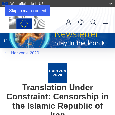
Web oficial de la UE
Skip to main content
Menu
(se
abrirá
CORDIS
en
una
Horizonte 2020
nueva
ventana)
Translation Under
Constraint: Censorship in
the Islamic Republic of