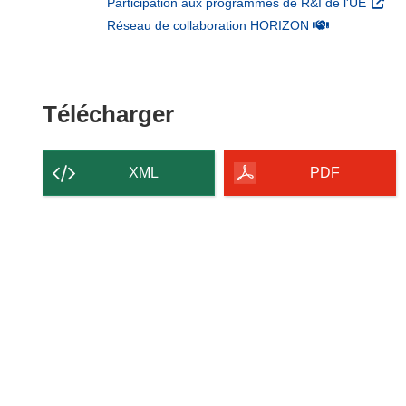
(s’ouv
Participation aux programmes de R&I de l'UE
(s’ouvre dans un
Réseau de collaboration HORIZON
Télécharger le conten
Télécharger
XML
PDF