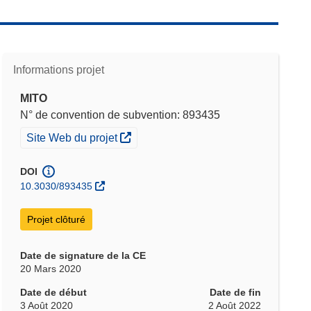
Informations projet
MITO
N° de convention de subvention: 893435
(s’ouvre dans une nouvelle fenêtre)
Site Web du projet
DOI
10.3030/893435
Projet clôturé
Date de signature de la CE
20 Mars 2020
Date de début
Date de fin
3 Août 2020
2 Août 2022