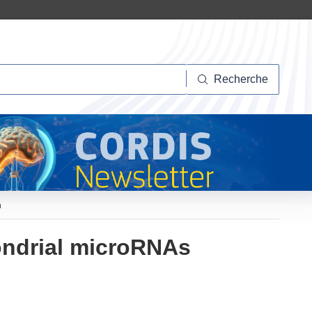
herche
Recherche
n
ondrial microRNAs