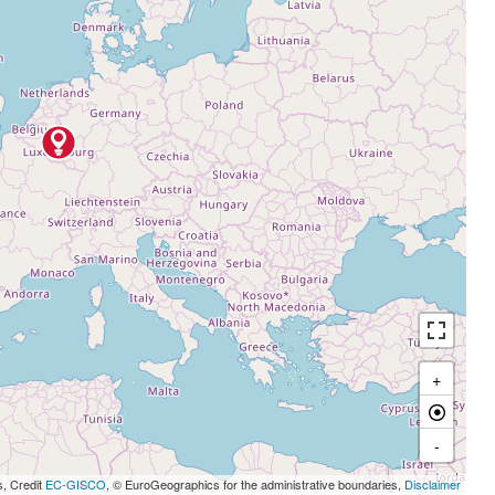
+
-
s, Credit
EC-GISCO
, © EuroGeographics for the administrative boundaries,
Disclaimer