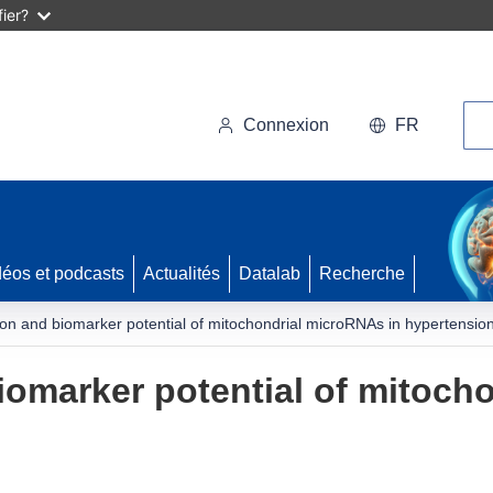
ier?
Rec
Connexion
FR
déos et podcasts
Actualités
Datalab
Recherche
ion and biomarker potential of mitochondrial microRNAs in hypertensio
iomarker potential of mitoch