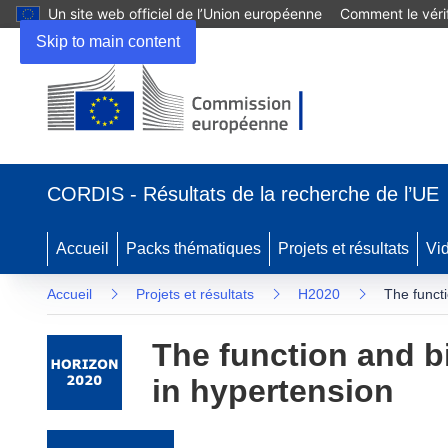
Un site web officiel de l’Union européenne
Comment le vérif
Skip to main content
(s’ouvre dans une nouvelle fenêtre)
CORDIS - Résultats de la recherche de l’UE
Accueil
Packs thématiques
Projets et résultats
Vi
Accueil
Projets et résultats
H2020
The funct
The function and b
in hypertension