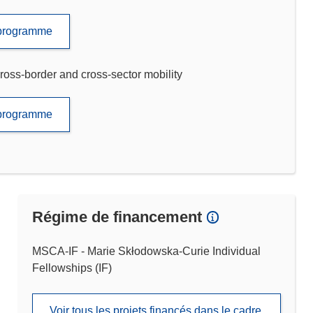
e programme
ross-border and cross-sector mobility
e programme
Régime de financement
MSCA-IF - Marie Skłodowska-Curie Individual
Fellowships (IF)
Voir tous les projets financés dans le cadre