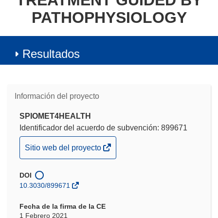
TREATMENT GUIDED BY
PATHOPHYSIOLOGY
Resultados
Información del proyecto
SPIOMET4HEALTH
Identificador del acuerdo de subvención: 899671
(se
Sitio web del proyecto
abrirá
en
DOI
una
10.3030/899671
nueva
ventana)
Fecha de la firma de la CE
1 Febrero 2021