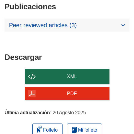
Publicaciones
Peer reviewed articles (3)
Descargar
Descargar
el
contenido
XML
de
la
PDF
página
Última actualización:
20 Agosto 2025
Folleto
Mi folleto