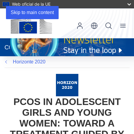
Web oficial de la UE
Skip to main content
Menu
(se
abrirá
CORDIS
en
una
Horizonte 2020
nueva
ventana)
PCOS IN ADOLESCENT
GIRLS AND YOUNG
WOMEN: TOWARD A