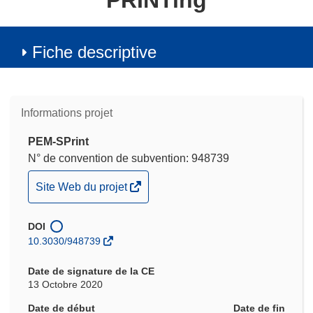
PRINTing
Fiche descriptive
Informations projet
PEM-SPrint
N° de convention de subvention: 948739
(s’ouvre
Site Web du projet
dans
une
DOI
nouvelle
10.3030/948739
fenêtre)
Date de signature de la CE
13 Octobre 2020
Date de début
Date de fin