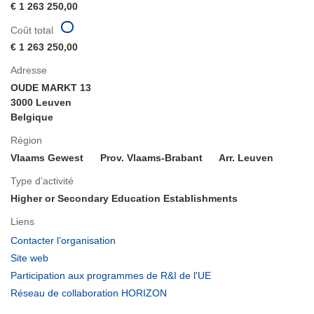
€ 1 263 250,00
Coût total
€ 1 263 250,00
Adresse
OUDE MARKT 13
3000 Leuven
Belgique
Région
Vlaams Gewest
Prov. Vlaams-Brabant
Arr. Leuven
Type d’activité
Higher or Secondary Education Establishments
Liens
(s’ouvre
Contacter l’organisation
dans
(s’ouvre
Site web
une
dans
(s’ouvre
Participation aux programmes de R&I de l'UE
nouvelle
une
dans
(s’ouvre
Réseau de collaboration HORIZON
fenêtre)
nouvelle
une
dans