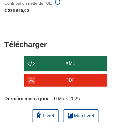
Contribution nette de l'UE
€ 236 625,00
Télécharger
Télécharger
le
contenu
XML
de
la
PDF
page
Dernière mise à jour:
10 Mars 2025
Livret
Mon livret