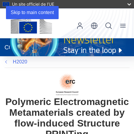
Un site officiel de l’UE
Skip to main content
Menu
(s’ouvre
dans
CORDIS
une
nouvelle
H2020
fenêtre)
Polymeric Electromagnetic
Metamaterials created by
flow-induced Structure