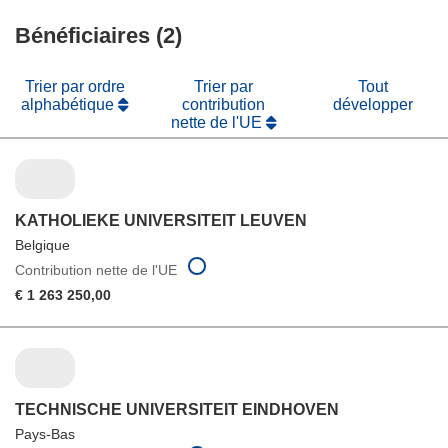
fenêtre)
nouvelle
une
fenêtre)
Bénéficiaires (2)
nouvelle
fenêtre)
Trier par ordre
Trier par
Tout
alphabétique
contribution
développer
nette de l'UE
KATHOLIEKE UNIVERSITEIT LEUVEN
Belgique
Contribution nette de l'UE
€ 1 263 250,00
TECHNISCHE UNIVERSITEIT EINDHOVEN
Pays-Bas