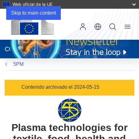
Web oficial de la UE
Skip to main content
Menu
(se
abrirá
CORDIS
en
una
5PM
nueva
ventana)
Contenido archivado el 2024-05-15
Plasma technologies for
textile, food, health and