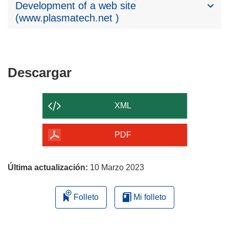
Development of a web site
(www.plasmatech.net )
Descargar
Descargar
el
contenido
XML
de
la
PDF
página
Última actualización:
10 Marzo 2023
Folleto
Mi folleto