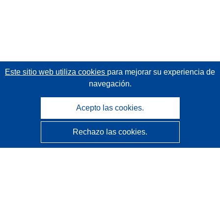
Este sitio web utiliza cookies
para mejorar su experiencia de
navegación.
Acepto las cookies.
Rechazo las cookies.
CORDIS - Resultados de investigaciones de la UE
La
Oficina de Publicaciones de la Unión Europea
gestiona este sitio web.
Accesibilidad