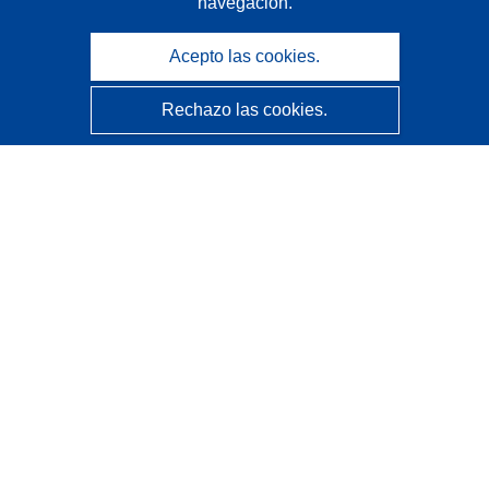
navegación.
Acepto las cookies.
Rechazo las cookies.
CORDIS - Resultados de investigaciones de la UE
La
Oficina de Publicaciones de la Unión Europea
gestiona este sitio web.
Accesibilidad
Clasificación semiautomática de proyectos - Declaración
de explicabilidad
Póngase en contacto
Contacto con Help Desk