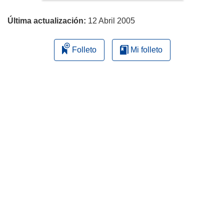
página
Última actualización:
12 Abril 2005
Folleto
Mi folleto