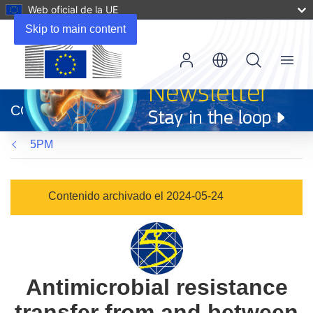
Web oficial de la UE
Skip to main content
Menu
(se
abrirá
CORDIS
en
una
5PM
nueva
ventana)
Contenido archivado el 2024-05-24
Antimicrobial resistance
transfer from and between