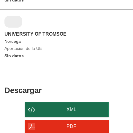
Sin datos
UNIVERSITY OF TROMSOE
Noruega
Aportación de la UE
Sin datos
Descargar
Descargar
el
contenido
XML
de
la
PDF