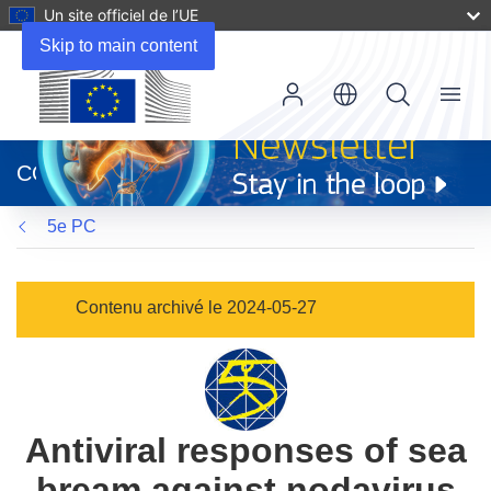
Un site officiel de l’UE
Skip to main content
Menu
(s’ouvre
dans
CORDIS
une
nouvelle
5e PC
fenêtre)
Contenu archivé le 2024-05-27
Antiviral responses of sea
bream against nodavirus