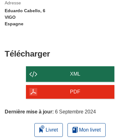
Adresse
Eduardo Cabello, 6
VIGO
Espagne
Télécharger
Télécharger
le
contenu
XML
de
la
PDF
page
Dernière mise à jour:
6 Septembre 2024
Livret
Mon livret