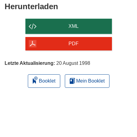
Den
Herunterladen
Inhalt
der
XML
Seite
herunterladen
PDF
Letzte Aktualisierung:
20 August 1998
Booklet
Mein Booklet