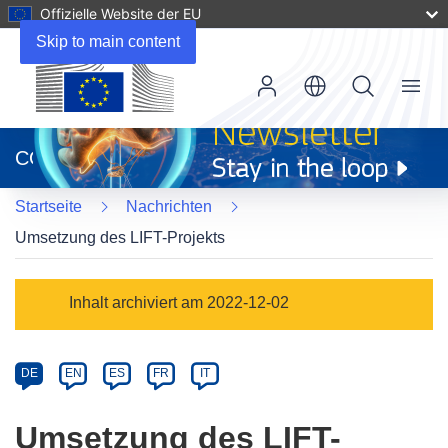
Offizielle Website der EU
Skip to main content
Menu
(öffnet
in
CORDIS
neuem
Fenster)
Startseite
Nachrichten
Umsetzung des LIFT-Projekts
Article
Inhalt archiviert am 2022-12-02
Category
Article
DE
EN
ES
FR
IT
available
in
Umsetzung des LIFT-
the