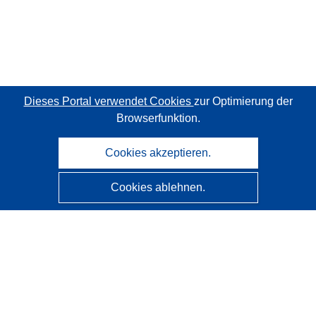
Dieses Portal verwendet Cookies
zur Optimierung der
Browserfunktion.
Cookies akzeptieren.
Cookies ablehnen.
CORDIS - Forschungsergebnisse der EU
Diese Website wird vom
Amt für Veröffentlichungen der
Europäischen Union
verwaltet.
Barrierefreiheit