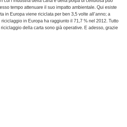
n cui l’industria della carta e della polpa di cellulosa può
stesso tempo attenuare il suo impatto ambientale. Qui esiste
ta in Europa viene riciclata per ben 3,5 volte all’anno; a
i riciclaggio in Europa ha raggiunto il 71,7 % nel 2012. Tutto
 riciclaggio della carta sono già operative. E adesso, grazie