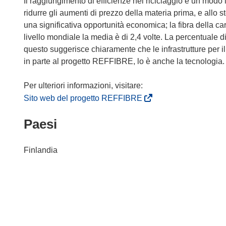
Il raggiungimento di efficienze nel riciclaggio è un modo i
ridurre gli aumenti di prezzo della materia prima, e allo 
una significativa opportunità economica; la fibra della car
livello mondiale la media è di 2,4 volte. La percentuale d
questo suggerisce chiaramente che le infrastrutture per il
in parte al progetto REFFIBRE, lo è anche la tecnologia.
(
Sito web del progetto REFFIBRE
s
Paesi
i
a
p
Finlandia
r
e
i
n
u
n