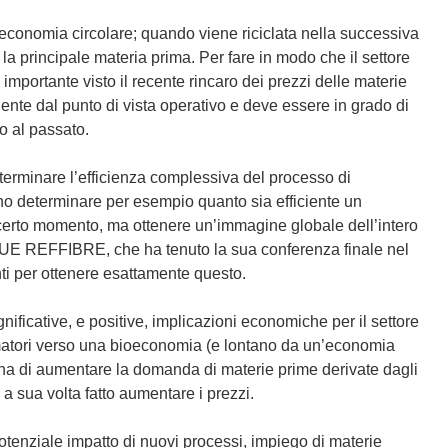
l’economia circolare; quando viene riciclata nella successiva
 la principale materia prima. Per fare in modo che il settore
importante visto il recente rincaro dei prezzi delle materie
iciente dal punto di vista operativo e deve essere in grado di
to al passato.
eterminare l’efficienza complessiva del processo di
ssono determinare per esempio quanto sia efficiente un
un certo momento, ma ottenere un’immagine globale dell’intero
dall’UE REFFIBRE, che ha tenuto la sua conferenza finale nel
ti per ottenere esattamente questo.
nificative, e positive, implicazioni economiche per il settore
umatori verso una bioeconomia (e lontano da un’economia
atena di aumentare la domanda di materie prime derivate dagli
 a sua volta fatto aumentare i prezzi.
otenziale impatto di nuovi processi, impiego di materie