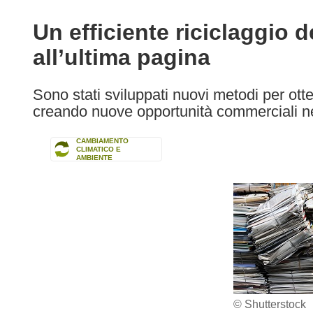
available
in
Un efficiente riciclaggio d
the
all’ultima pagina
following
languages:
Sono stati sviluppati nuovi metodi per otten
creando nuove opportunità commerciali nell
CAMBIAMENTO
CLIMATICO E
AMBIENTE
© Shutterstock