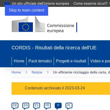
Un sito ufficiale dell’Unione europea
Come esserne sicuri?
Skip to main content
(si
apre
CORDIS - Risultati della ricerca dell’UE
in
una
nuova
Home
Pack tematici
Progetti e risultati
Video e po
finestra)
Home
Notizie
Un efficiente riciclaggio della carta, 
Article
Contenuto archiviato il 2023-03-24
Category
Article
DE
EN
ES
FR
IT
PL