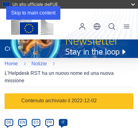
Un sito ufficiale dell’UE
Skip to main content
Menu
(si
apre
CORDIS
in
una
Home
Notizie
nuova
finestra)
L'Helpdesk RST ha un nuovo nome ed una nuova
missione
Article
Contenuto archiviato il 2022-12-02
Category
Article
DE
EN
ES
FR
IT
available
in