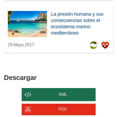
La presión humana y sus
consecuencias sobre el
ecosistema marino
mediterráneo
29 Mayo 2017
Descargar
Descargar
el
contenido
XML
de
la
PDF