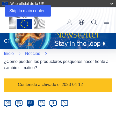
Web oficial de la UE
Skip to main content
Menu
(se
abrirá
CORDIS
en
una
Inicio
Noticias
nueva
ventana)
¿Cómo pueden los productores pesqueros hacer frente al
cambio climático?
Article
Contenido archivado el 2023-04-12
Category
Article
DE
EN
ES
FR
IT
PL
available
in