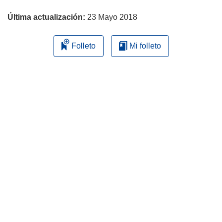
página
Última actualización:
23 Mayo 2018
Folleto
Mi folleto