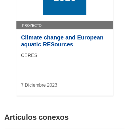
u
e
v
a
PROYECTO
v
e
Climate change and European
n
aquatic RESources
t
CERES
a
n
a
)
7 Diciembre 2023
Artículos conexos