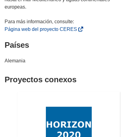
europeas.
(
Página web del proyecto CERES
s
Países
e
a
b
Alemania
r
i
Proyectos conexos
r
á
e
n
u
n
a
n