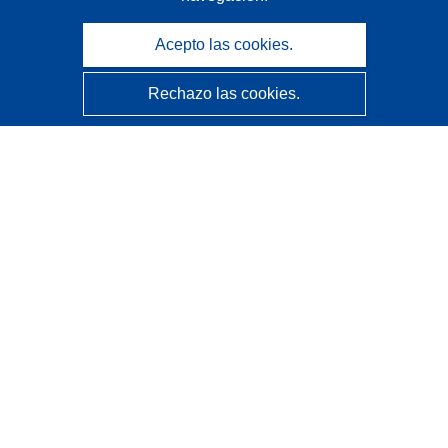
Acepto las cookies.
Rechazo las cookies.
CORDIS - Resultados de investigaciones de la UE
La
Oficina de Publicaciones de la Unión Europea
gestiona este sitio web.
Accesibilidad
Clasificación semiautomática de proyectos - Declaración
de explicabilidad
Póngase en contacto
Contacto con Help Desk