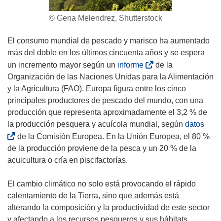
© Gena Melendrez, Shutterstock
El consumo mundial de pescado y marisco ha aumentado
más del doble en los últimos cincuenta años y se espera
(
un incremento mayor según un
informe
de la
s
Organización de las Naciones Unidas para la Alimentación
e
y la Agricultura (FAO). Europa figura entre los cinco
a
principales productores de pescado del mundo, con una
b
producción que representa aproximadamente el 3,2 % de
r
(
la producción pesquera y acuícola mundial, según
datos
i
s
de la Comisión Europea. En la Unión Europea, el 80 %
r
e
de la producción proviene de la pesca y un 20 % de la
á
a
acuicultura o cría en piscifactorías.
e
b
n
r
El cambio climático no solo está provocando el rápido
u
i
calentamiento de la Tierra, sino que además está
n
r
alterando la composición y la productividad de este sector
a
á
y afectando a los recursos pesqueros y sus hábitats.