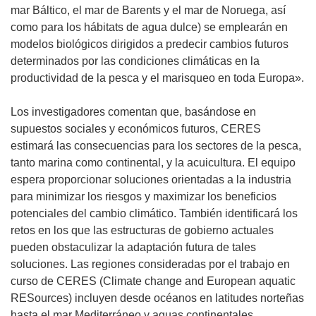
a
n
mar Báltico, el mar de Barents y el mar de Noruega, así
)
u
como para los hábitats de agua dulce) se emplearán en
n
modelos biológicos dirigidos a predecir cambios futuros
a
determinados por las condiciones climáticas en la
n
productividad de la pesca y el marisqueo en toda Europa».
u
e
Los investigadores comentan que, basándose en
v
supuestos sociales y económicos futuros, CERES
a
estimará las consecuencias para los sectores de la pesca,
v
tanto marina como continental, y la acuicultura. El equipo
e
espera proporcionar soluciones orientadas a la industria
n
para minimizar los riesgos y maximizar los beneficios
t
potenciales del cambio climático. También identificará los
a
retos en los que las estructuras de gobierno actuales
n
pueden obstaculizar la adaptación futura de tales
a
soluciones. Las regiones consideradas por el trabajo en
)
curso de CERES (Climate change and European aquatic
RESources) incluyen desde océanos en latitudes norteñas
hasta el mar Mediterráneo y aguas continentales