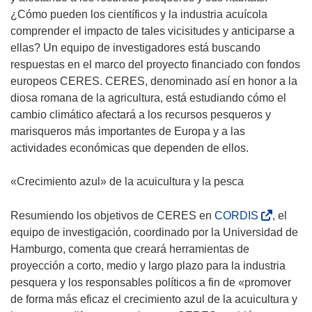
n
e
¿Cómo pueden los científicos y la industria acuícola
u
n
comprender el impacto de tales vicisitudes y anticiparse a
e
u
ellas? Un equipo de investigadores está buscando
v
n
respuestas en el marco del proyecto financiado con fondos
a
a
europeos CERES. CERES, denominado así en honor a la
v
n
diosa romana de la agricultura, está estudiando cómo el
e
u
cambio climático afectará a los recursos pesqueros y
n
e
marisqueros más importantes de Europa y a las
t
v
actividades económicas que dependen de ellos.
a
a
n
v
«Crecimiento azul» de la acuicultura y la pesca
a
e
)
n
(
Resumiendo los objetivos de CERES en
CORDIS
, el
t
s
equipo de investigación, coordinado por la Universidad de
a
e
Hamburgo, comenta que creará herramientas de
n
a
proyección a corto, medio y largo plazo para la industria
a
b
pesquera y los responsables políticos a fin de «promover
)
r
de forma más eficaz el crecimiento azul de la acuicultura y