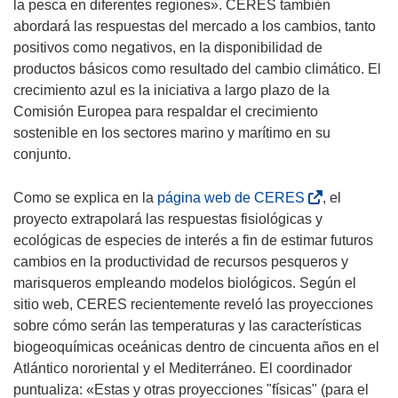
i
la pesca en diferentes regiones». CERES también
r
abordará las respuestas del mercado a los cambios, tanto
á
positivos como negativos, en la disponibilidad de
e
productos básicos como resultado del cambio climático. El
n
crecimiento azul es la iniciativa a largo plazo de la
u
Comisión Europea para respaldar el crecimiento
n
sostenible en los sectores marino y marítimo en su
a
conjunto.
n
u
(
Como se explica en la
página web de CERES
, el
e
s
proyecto extrapolará las respuestas fisiológicas y
v
e
ecológicas de especies de interés a fin de estimar futuros
a
a
cambios en la productividad de recursos pesqueros y
v
b
marisqueros empleando modelos biológicos. Según el
e
r
sitio web, CERES recientemente reveló las proyecciones
n
i
sobre cómo serán las temperaturas y las características
t
r
biogeoquímicas oceánicas dentro de cincuenta años en el
a
á
Atlántico nororiental y el Mediterráneo. El coordinador
n
e
puntualiza: «Estas y otras proyecciones "físicas" (para el