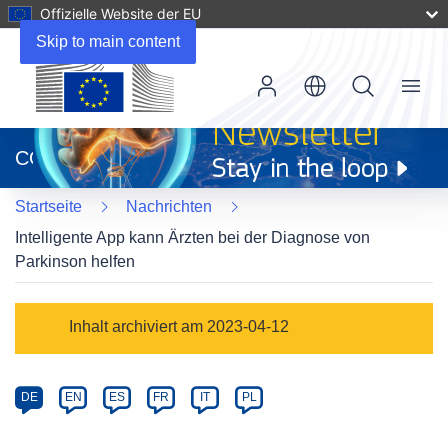
Offizielle Website der EU
Skip to main content
Menu
(öffnet
in
CORDIS
neuem
Fenster)
Startseite
Nachrichten
Intelligente App kann Ärzten bei der Diagnose von
Parkinson helfen
Article
Inhalt archiviert am 2023-04-12
Category
Article
DE
EN
ES
FR
IT
PL
available
in