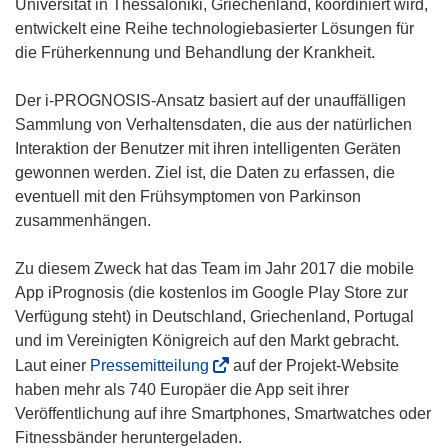
Universität in Thessaloniki, Griechenland, koordiniert wird,
entwickelt eine Reihe technologiebasierter Lösungen für
die Früherkennung und Behandlung der Krankheit.
Der i-PROGNOSIS-Ansatz basiert auf der unauffälligen
Sammlung von Verhaltensdaten, die aus der natürlichen
Interaktion der Benutzer mit ihren intelligenten Geräten
gewonnen werden. Ziel ist, die Daten zu erfassen, die
eventuell mit den Frühsymptomen von Parkinson
zusammenhängen.
Zu diesem Zweck hat das Team im Jahr 2017 die mobile
App iPrognosis (die kostenlos im Google Play Store zur
Verfügung steht) in Deutschland, Griechenland, Portugal
und im Vereinigten Königreich auf den Markt gebracht.
(
Laut einer
Pressemitteilung
auf der Projekt-Website
ö
haben mehr als 740 Europäer die App seit ihrer
f
Veröffentlichung auf ihre Smartphones, Smartwatches oder
f
Fitnessbänder heruntergeladen.