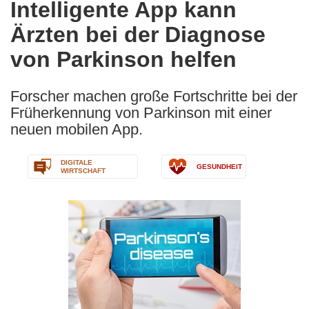
Intelligente App kann
the
Ärzten bei der Diagnose
following
languages:
von Parkinson helfen
Forscher machen große Fortschritte bei der
Früherkennung von Parkinson mit einer
neuen mobilen App.
DIGITALE
GESUNDHEIT
WIRTSCHAFT