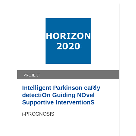
n
e
u
e
m
F
e
n
s
t
PROJEKT
e
r
Intelligent Parkinson eaRly
)
detectiOn Guiding NOvel
Supportive InterventionS
i-PROGNOSIS