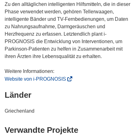
Zu den alltäglichen intelligenten Hilfsmitteln, die in dieser
Phase verwendet werden, gehören Tellerwaagen,
intelligente Bänder und TV-Fernbedienungen, um Daten
zu Nahrungsaufnahme, Darmgeräuschen und
Herzfrequenz zu erfassen. Letztendlich plant i-
PROGNOSIS die Entwicklung von Interventionen, um
Parkinson-Patienten zu helfen in Zusammenarbeit mit
ihren Ärzten ihre Lebensqualität zu erhalten.
(
Website von i-PROGNOSIS
ö
Länder
f
f
n
Griechenland
e
t
Verwandte Projekte
i
n