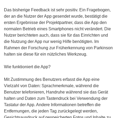
n
e
Das bisherige Feedback ist sehr positiv. Ein Fragebogen,
t
der an die Nutzer der App gesendet wurde, bestätigt die
i
ersten Ergebnisse der Projektpartner, dass die App den
n
normalen Betrieb eines Smartphones nicht verändert. Die
n
Nutzer berichteten auch, dass sie für das Einrichten und
e
die Nutzung der App nur wenig Hilfe benötigten. Im
u
Rahmen der Forschung zur Früherkennung von Parkinson
e
halten sie diese für ein nützliches Werkzeug.
m
F
Wie funktioniert die App?
e
n
Mit Zustimmung des Benutzers erfasst die App eine
s
Vielzahl von Daten: Sprachmerkmale, während die
t
Benutzer telefonieren, Handruhe während sie das Gerät
e
halten und Daten zum Tastendruck bei Verwendung der
r
Tastatur der App. Andere Informationen betreffen die
)
Entfernungen, die jeden Tag zurückgelegt werden,
Gesichtsausdruck auf gespeicherten Fotos und Inhalte zu