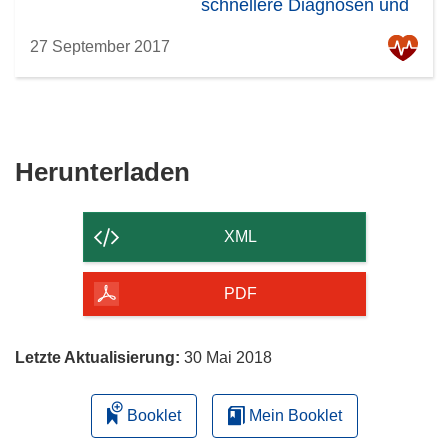
schnellere Diagnosen und
Behandlungsmöglichkeiten
27 September 2017
hoffen
Den
Herunterladen
Inhalt
der
XML
Seite
herunterladen
PDF
Letzte Aktualisierung:
30 Mai 2018
Booklet
Mein Booklet