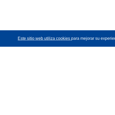
Este sitio web utiliza cookies
para mejorar su experie
CORDIS - Resultados de investigaciones de la UE
La
Oficina de Publicaciones de la Unión Europea
gestiona este sitio web.
Accesibilidad
Clasificación semiautomática de proyectos -