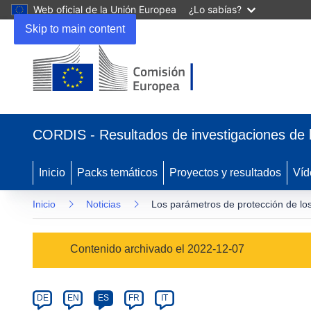
Web oficial de la Unión Europea
¿Lo sabías?
Skip to main content
(se
abrirá
CORDIS - Resultados de investigaciones de 
en
una
nueva
Inicio
Packs temáticos
Proyectos y resultados
Víd
ventana)
Inicio
Noticias
Los parámetros de protección de lo
Article
Contenido archivado el 2022-12-07
Category
Article
DE
EN
ES
FR
IT