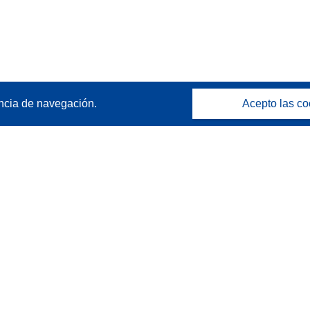
ncia de navegación.
Acepto las co
Póngase en contacto
Contacto con Help Desk
Preguntas más frecuentes
(y sus respuestas)
Síganos