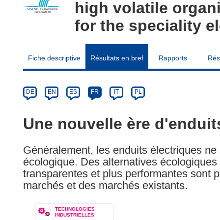
high volatile organ
for the speciality 
Fiche descriptive
Résultats en bref
Rapports
Rés
Article
Category
Article
DE
EN
ES
FR
IT
PL
available
in
Une nouvelle ère d'endui
the
following
Généralement, les enduits électriques ne
languages:
écologique. Des alternatives écologiques
transparentes et plus performantes sont p
marchés et des marchés existants.
TECHNOLOGIES
INDUSTRIELLES