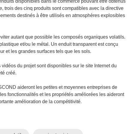
u
enduits disponibles dans le commerce pouvant être obtenus
v
re, trois des cinq produits sont compatibles avec la directive
pements destinés à être utilisés en atmosphères explosibles
e
d
a
viter autant que possible les composés organiques volatils.
n
e plastique et/ou le métal. Un enduit transparent est conçu
s
ur et les grandes surfaces tels que les sols.
u
n
s vidéos du projet sont disponibles sur le site Internet du
e
té créé.
n
o
COND aideront les petites et moyennes entreprises de
u
 fonctionnalités et les propriétés améliorées les aideront
v
rtante amélioration de la compétitivité.
e
e