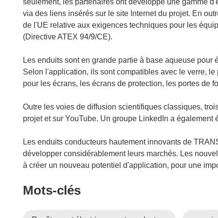
seulement, les partenaires ont développé une gamme d'
via des liens insérés sur le site Internet du projet. En out
r
de l'UE relative aux exigences techniques pour les équi
(Directive ATEX 94/9/CE).
Les enduits sont en grande partie à base aqueuse pour é
Selon l'application, ils sont compatibles avec le verre, l
pour les écrans, les écrans de protection, les portes de fo
Outre les voies de diffusion scientifiques classiques, troi
projet et sur YouTube. Un groupe LinkedIn a également é
Les enduits conducteurs hautement innovants de TRANS
développer considérablement leurs marchés. Les nouvelles
à créer un nouveau potentiel d'application, pour une impo
Mots‑clés
l
l