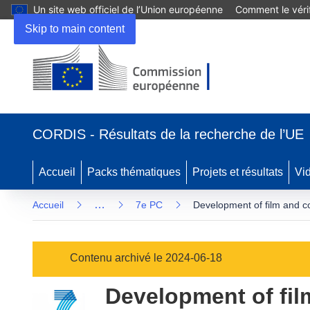
Un site web officiel de l’Union européenne
Comment le vérif
Skip to main content
(s’ouvre
dans
CORDIS - Résultats de la recherche de l’UE
une
nouvelle
fenêtre)
Accueil
Packs thématiques
Projets et résultats
Vi
…
Accueil
7e PC
Development of film and coa
Contenu archivé le 2024-06-18
Development of fil