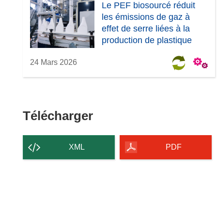
Le PEF biosourcé réduit
les émissions de gaz à
effet de serre liées à la
production de plastique
24 Mars 2026
Télécharger
Télécharger
le
contenu
XML
PDF
de
la
page