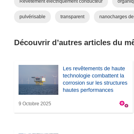
Revêtement électriquement conducteur
organiq
f
pulvérisable
transparent
nanocharges de
t
r
Découvrir d’autres articles du 
)
Les revêtements de haute
technologie combattent la
corrosion sur les structures
hautes performances
9 Octobre 2025