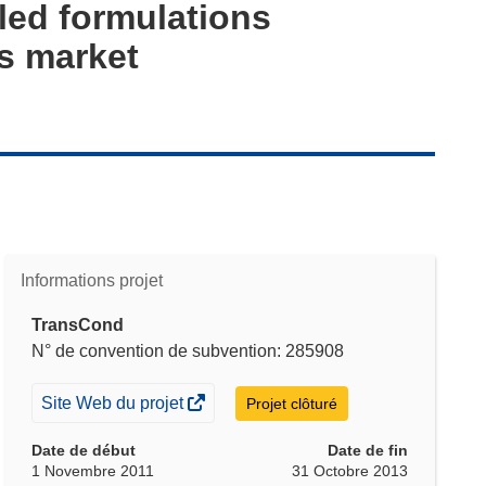
lled formulations
gs market
Informations projet
TransCond
N° de convention de subvention: 285908
(s’ouvre
Site Web du projet
Projet clôturé
dans
Date de début
Date de fin
une
1 Novembre 2011
31 Octobre 2013
nouvelle