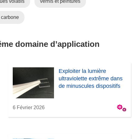
ues volatils
vernis et peintures
e
 carbone
n
ê
même domaine d’application
e
Exploiter la lumière
ultraviolette extrême dans
de minuscules dispositifs
6 Février 2026