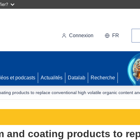
ier?
Rec
Connexion
FR
déos et podcasts
Actualités
Datalab
Recherche
ting products to replace conventional high volatile organic content and 
m and coating products to re