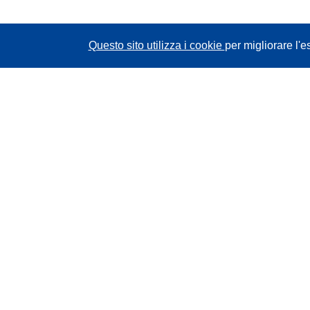
Questo sito utilizza i cookie
per migliorare l'e
CORDIS - Risultati della ricerca dell’UE
Questo sito web è gestito dall'
Ufficio delle
pubblicazioni dell'Unione europea
Accessibilità
Classificazione semi-automatica dei progetti -
Informativa sulla spiegabilità