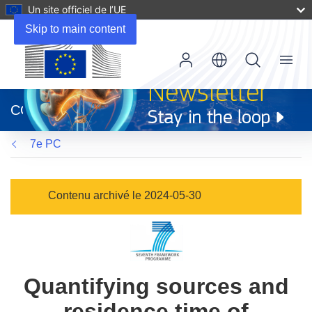
Un site officiel de l’UE
Skip to main content
Menu
(s’ouvre
dans
CORDIS
une
nouvelle
7e PC
fenêtre)
Contenu archivé le 2024-05-30
Quantifying sources and
residence time of