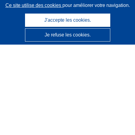
Ce site utilise des cookies
pour améliorer votre navigation.
J'accepte les cookies.
Je refuse les cookies.
CORDIS - Résultats de la recherche de l’UE
Ce site web est géré par l'
Office des publications de
l’Union européenne
Accessibilité
Classification semi-automatique des projets - Avis sur
l’explicabilité
Contactez nous
Contacter notre Help Desk