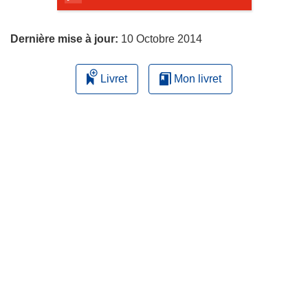
page
Dernière mise à jour:
10 Octobre 2014
Livret
Mon livret