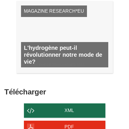
MAGAZINE RESEARCH*EU
L'hydrogène peut-il
révolutionner notre mode de
vie?
Nº 38, DECEMBRE 2014/JANVIER 2015
Télécharger
Télécharger
le
contenu
XML
de
la
PDF