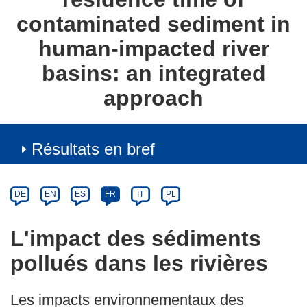
contaminated sediment in
human-impacted river
basins: an integrated
approach
Résultats en bref
Article
Category
Article
DE
EN
ES
FR
IT
PL
available
in
L'impact des sédiments
the
pollués dans les rivières
following
languages:
Les impacts environnementaux des