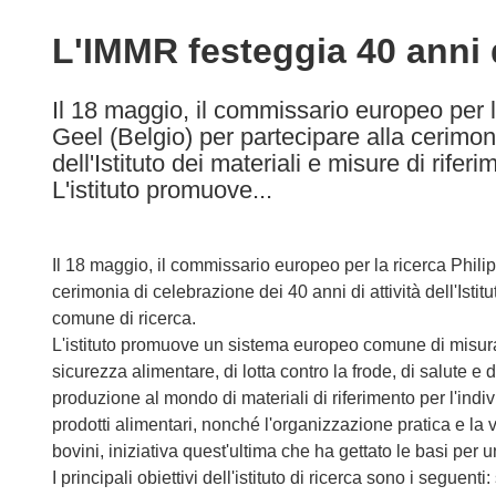
available
in
L'IMMR festeggia 40 anni d
the
following
Il 18 maggio, il commissario europeo per l
languages:
Geel (Belgio) per partecipare alla cerimoni
dell'Istituto dei materiali e misure di rif
L'istituto promuove...
Il 18 maggio, il commissario europeo per la ricerca Phili
cerimonia di celebrazione dei 40 anni di attività dell'Isti
comune di ricerca.
L'istituto promuove un sistema europeo comune di misurazi
sicurezza alimentare, di lotta contro la frode, di salute e 
produzione al mondo di materiali di riferimento per l'in
prodotti alimentari, nonché l'organizzazione pratica e la v
bovini, iniziativa quest'ultima che ha gettato le basi per 
I principali obiettivi dell'istituto di ricerca sono i seguent