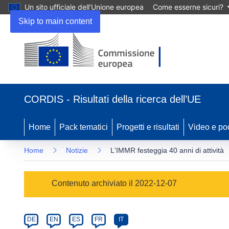
Un sito ufficiale dell’Unione europea
Come esserne sicuri?
Skip to main content
(si
apre
CORDIS - Risultati della ricerca dell’UE
in
una
nuova
Home
Pack tematici
Progetti e risultati
Video e po
finestra)
Home
Notizie
L'IMMR festeggia 40 anni di attività
Article
Contenuto archiviato il 2022-12-07
Category
Article
DE
EN
ES
FR
IT