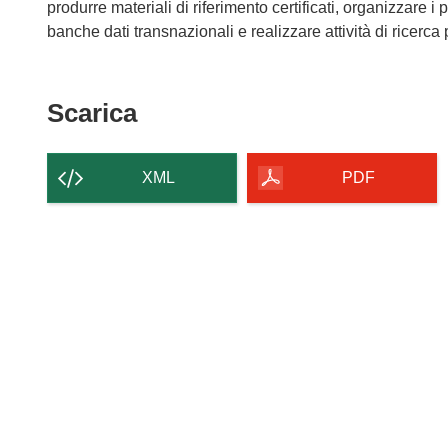
produrre materiali di riferimento certificati, organizzare 
banche dati transnazionali e realizzare attività di ricerca
Scarica
Scarica
il
contenuto
XML
PDF
della
pagina