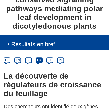
pathways mediating polar
leaf development in
dicotyledonous plants
Résultats en bref
Article
Category
Article
DE
EN
ES
FR
IT
PL
available
in
La découverte de
the
régulateurs de croissance
following
languages:
du feuillage
Des chercheurs ont identifié deux gènes