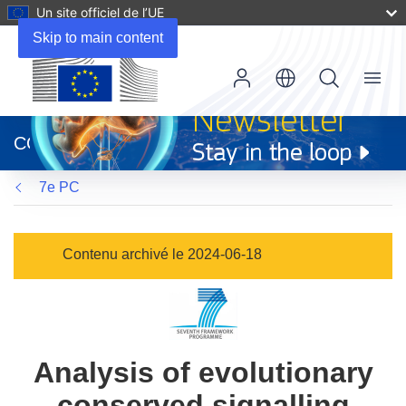
Un site officiel de l’UE
Skip to main content
Menu
(s’ouvre
dans
CORDIS
une
nouvelle
7e PC
fenêtre)
Contenu archivé le 2024-06-18
Analysis of evolutionary
conserved signalling