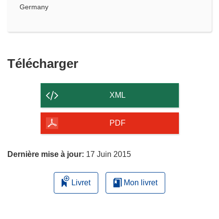
Germany
Télécharger
Télécharger
le
contenu
XML
de
la
PDF
page
Dernière mise à jour:
17 Juin 2015
Livret
Mon livret