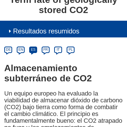
stored CO2
Resultados resumidos
Article
Category
Article
DE
EN
ES
FR
IT
PL
available
in
Almacenamiento
the
subterráneo de CO2
following
languages:
Un equipo europeo ha evaluado la
viabilidad de almacenar dióxido de carbono
(CO2) bajo tierra como forma de combatir
el cambio climático. El principio es
fundamentalmente bueno: el CO2 atrapado