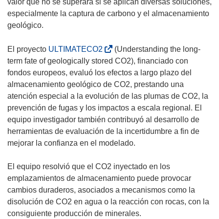
valor que no se superará si se aplican diversas soluciones,
especialmente la captura de carbono y el almacenamiento
geológico.
(
El proyecto
ULTIMATECO2
(Understanding the long-
s
term fate of geologically stored CO2), financiado con
e
fondos europeos, evaluó los efectos a largo plazo del
a
almacenamiento geológico de CO2, prestando una
b
atención especial a la evolución de las plumas de CO2, la
r
prevención de fugas y los impactos a escala regional. El
i
equipo investigador también contribuyó al desarrollo de
r
herramientas de evaluación de la incertidumbre a fin de
á
mejorar la confianza en el modelado.
e
n
El equipo resolvió que el CO2 inyectado en los
u
emplazamientos de almacenamiento puede provocar
n
cambios duraderos, asociados a mecanismos como la
a
disolución de CO2 en agua o la reacción con rocas, con la
n
consiguiente producción de minerales.