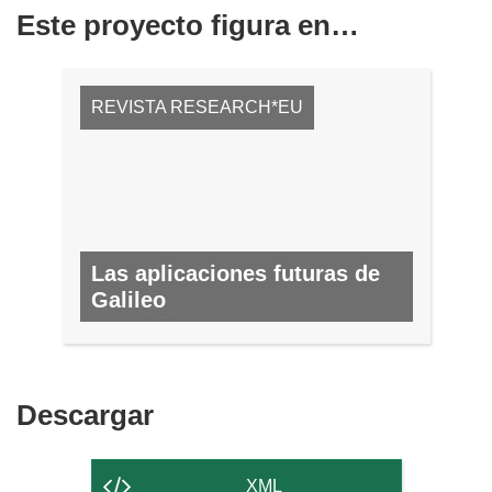
Este proyecto figura en…
REVISTA RESEARCH*EU
Las aplicaciones futuras de
Galileo
N.º 59, FEBRERO 2017
Descargar
Descargar
el
contenido
XML