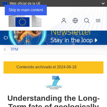
Web oficial de la UE
Skip to main content
Menu
(se
abrirá
CORDIS
en
una
7PM
nueva
ventana)
Contenido archivado el 2024-06-18
Understanding the Long-
Term fate of geologically