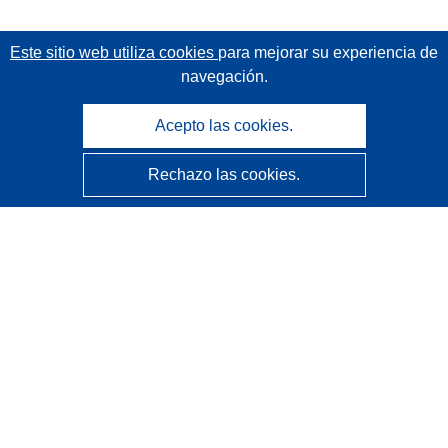
Este sitio web utiliza cookies
para mejorar su experiencia de
navegación.
Acepto las cookies.
Rechazo las cookies.
CORDIS - Resultados de investigaciones de la UE
La
Oficina de Publicaciones de la Unión Europea
gestiona este sitio web.
Accesibilidad
Clasificación semiautomática de proyectos - Declaración
de explicabilidad