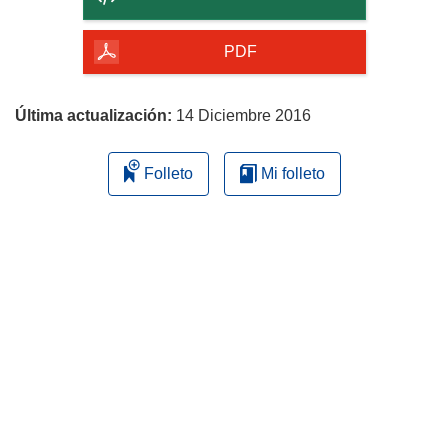
de
la
PDF
página
Última actualización:
14 Diciembre 2016
Folleto
Mi folleto