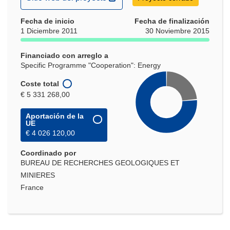
abrirá
Fecha de inicio
en
Fecha de finalización
1 Diciembre 2011
30 Noviembre 2015
una
nueva
Financiado con arreglo a
ventana)
Specific Programme "Cooperation": Energy
Coste total
€ 5 331 268,00
Aportación de la
UE
€ 4 026 120,00
Coordinado por
BUREAU DE RECHERCHES GEOLOGIQUES ET
MINIERES
France