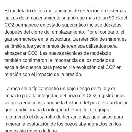
u
e
El modelado de los mecanismos de retención en sistemas
v
típicos de almacenamiento sugirió que más de un 50 % del
a
CO2 permanece en estado supercrítico incluso décadas
v
después del cierre del emplazamiento. Por el contrario, el
e
gas permanece en la estructura. La retención de minerales
n
se limitó a los yacimientos de arenisca utilizados para
t
almacenar CO2. Las nuevas técnicas de modelado
a
también confirmaron la importancia de los modelos a
n
escala de cuenca para predecir la evolución del CO2 en
a
relación con el impacto de la presión.
)
La roca sello típica mostró un bajo riesgo de fallo y el
impacto para la integridad del pozo del CO2 registró unos
valores reducidos, aunque la historia del pozo era un factor
que condicionaba la integridad. Por ello, el equipo
recomendó el desarrollo de herramientas geofísicas para
mejorar la evaluación de los pozos abandonados en los
que existe riesgo de fuga.