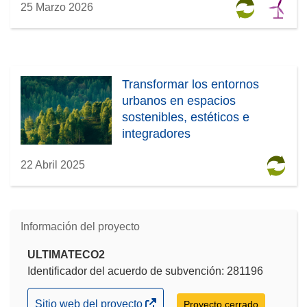
25 Marzo 2026
Transformar los entornos
urbanos en espacios
sostenibles, estéticos e
integradores
22 Abril 2025
Información del proyecto
ULTIMATECO2
Identificador del acuerdo de subvención: 281196
(se
Sitio web del proyecto
Proyecto cerrado