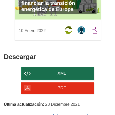
financiar la transición
energética de Europa
10 Enero 2022
Descargar
Descargar
el
contenido
XML
de
la
PDF
página
Última actualización:
23 Diciembre 2021