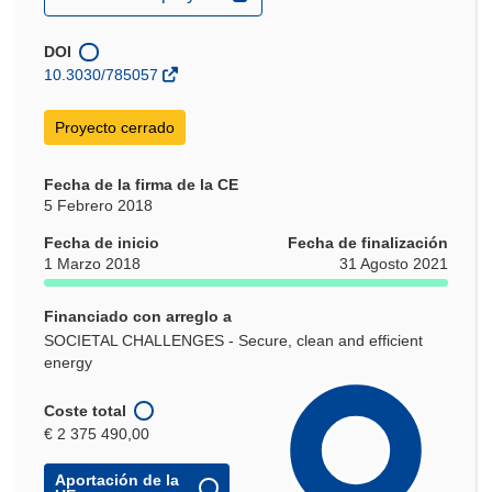
abrirá
en
una
DOI
nueva
10.3030/785057
ventana)
Proyecto cerrado
Fecha de la firma de la CE
5 Febrero 2018
Fecha de inicio
Fecha de finalización
1 Marzo 2018
31 Agosto 2021
Financiado con arreglo a
SOCIETAL CHALLENGES - Secure, clean and efficient
energy
Coste total
€ 2 375 490,00
Aportación de la