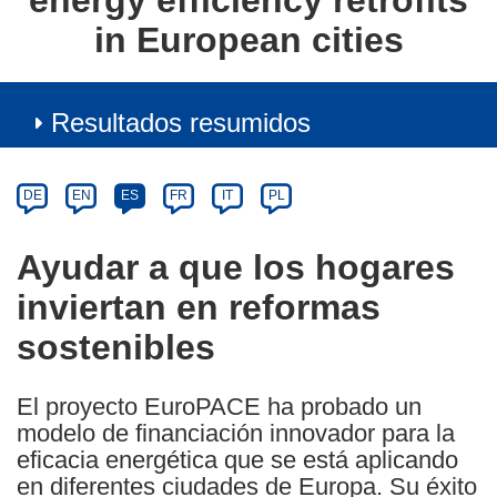
energy efficiency retrofits
in European cities
Resultados resumidos
Article
Category
Article
DE
EN
ES
FR
IT
PL
available
in
Ayudar a que los hogares
the
inviertan en reformas
following
languages:
sostenibles
El proyecto EuroPACE ha probado un
modelo de financiación innovador para la
eficacia energética que se está aplicando
en diferentes ciudades de Europa. Su éxito