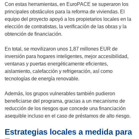
n
u
Con estas herramientas, en EuroPACE se superaron los
a
n
principales obstáculos para la reforma de viviendas. El
)
a
equipo del proyecto apoyó a los propietarios locales en la
n
elección de contratistas, la verificación de las obras y la
u
obtención de financiación.
e
v
En total, se movilizaron unos 1,87 millones EUR de
a
inversión para hogares inteligentes, mejor accesibilidad,
v
ventanas y puertas energéticamente eficientes,
e
aislamiento, calefacción y refrigeración, así como
n
tecnologías de energía renovable.
t
a
Además, los grupos vulnerables también pudieron
n
beneficiarse del programa, gracias a un mecanismo de
a
reducción de los riesgos que concede una financiación
)
asequible incluso en el caso de préstamos de alto riesgo.
Estrategias locales a medida para