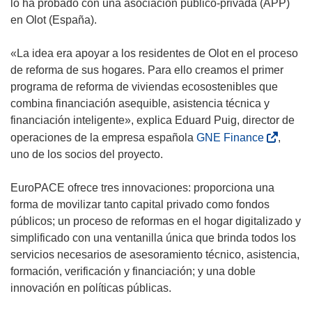
r
lo ha probado con una asociación público-privada (APP)
i
en Olot (España).
r
á
«La idea era apoyar a los residentes de Olot en el proceso
e
de reforma de sus hogares. Para ello creamos el primer
n
programa de reforma de viviendas ecosostenibles que
u
combina financiación asequible, asistencia técnica y
n
financiación inteligente», explica Eduard Puig, director de
a
(
operaciones de la empresa española
GNE Finance
,
n
s
uno de los socios del proyecto.
u
e
e
a
EuroPACE ofrece tres innovaciones: proporciona una
v
b
forma de movilizar tanto capital privado como fondos
a
r
públicos; un proceso de reformas en el hogar digitalizado y
v
i
simplificado con una ventanilla única que brinda todos los
e
r
servicios necesarios de asesoramiento técnico, asistencia,
n
á
formación, verificación y financiación; y una doble
t
e
innovación en políticas públicas.
a
n