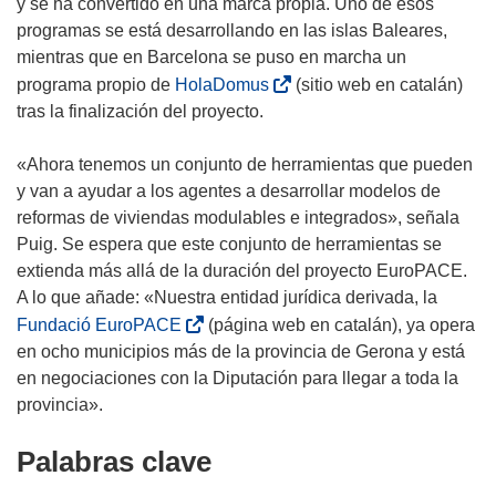
y se ha convertido en una marca propia. Uno de esos
programas se está desarrollando en las islas Baleares,
mientras que en Barcelona se puso en marcha un
(
programa propio de
HolaDomus
(sitio web en catalán)
s
tras la finalización del proyecto.
e
a
«Ahora tenemos un conjunto de herramientas que pueden
b
y van a ayudar a los agentes a desarrollar modelos de
r
reformas de viviendas modulables e integrados», señala
i
Puig. Se espera que este conjunto de herramientas se
r
extienda más allá de la duración del proyecto EuroPACE.
á
A lo que añade: «Nuestra entidad jurídica derivada, la
e
(
Fundació EuroPACE
(página web en catalán), ya opera
n
s
en ocho municipios más de la provincia de Gerona y está
u
e
en negociaciones con la Diputación para llegar a toda la
n
a
provincia».
a
b
Palabras clave
n
r
u
i