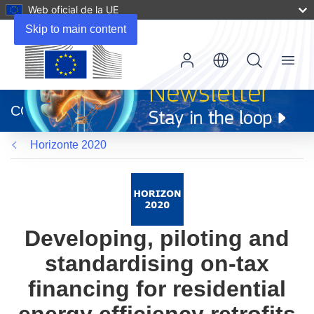
Web oficial de la UE
Skip to main content
Menu
(se
abrirá
CORDIS
en
una
Horizonte 2020
nueva
ventana)
Developing, piloting and
standardising on-tax
financing for residential