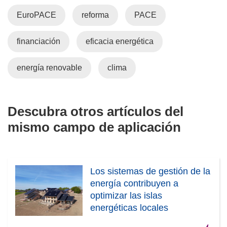
e
r
EuroPACE
reforma
PACE
v
á
a
e
financiación
eficacia energética
v
n
e
u
n
n
energía renovable
clima
t
a
a
n
n
u
Descubra otros artículos del
a
e
mismo campo de aplicación
)
v
a
v
e
Los sistemas de gestión de la
n
energía contribuyen a
t
optimizar las islas
a
energéticas locales
n
a