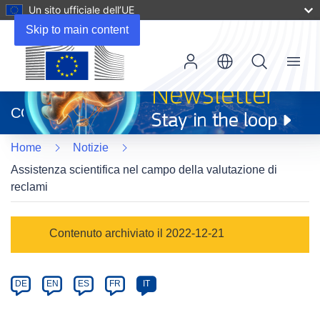
Un sito ufficiale dell’UE
Skip to main content
Menu
(si
apre
CORDIS
in
una
Home
Notizie
nuova
finestra)
Assistenza scientifica nel campo della valutazione di
reclami
Article
Contenuto archiviato il 2022-12-21
Category
Article
DE
EN
ES
FR
IT
available
in